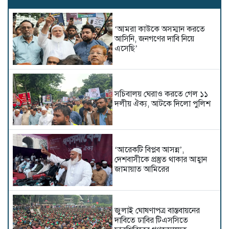
‘আমরা কাউকে অসম্মান করতে
আসিনি, জনগণের দাবি নিয়ে
এসেছি’
সচিবালয় ঘেরাও করতে গেল ১১
দলীয় ঐক্য, আটকে দিলো পুলিশ
‘আরেকটি বিপ্লব আসন্ন’,
দেশবাসীকে প্রস্তুত থাকার আহ্বান
জামায়াত আমিরের
জুলাই ঘোষণাপত্র বাস্তবায়নের
দাবিতে ঢাবির টিএসসিতে