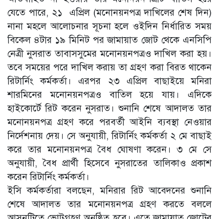
যেতে পারে, ২১ এপ্রিল (মনোনয়নপত্র দাখিলের শেষ দিন)
নানা মহলে আলোচনার সূচনা হলে ওইদিন নির্ধারিত সময়
বিকেল ৪টার ১৯ মিনিট পর জামায়াত জোট থেকে এনসিপি
নেত্রী নুসরাত তাবাসসুমের মনোনয়নপত্রও দাখিল করা হয়।
তবে সময়ের পরে দাখিল করায় তা গ্রহণ করা বিরত থাকেন
রিটার্নিং কর্মকর্তা। এরপর ২৩ এপ্রিল বাছাইয়ে মনিরা
শারমিনের মনোনয়নপত্রও বাতিল হয়ে যায়। এদিকে
হাইকোর্টে রিট করেন নুসরাত। শুনানি শেষে আদালত তার
মনোনয়নপত্র গ্রহণ করে পরবর্তী আইনি ব্যবস্থা নেওয়ার
নির্দেশনায় দেয়। সে অনুযায়ী, রিটার্নিং কর্মকর্তা ২ মে বাছাই
করে তার মনোনয়নপত্র বৈধ ঘোষণা করেন। ৩ মে সে
অনুযায়ী, বৈধ প্রার্থী হিসেবে নুসরাতের তালিকাও প্রকাশ
করেন রিটার্নিং কর্মকর্তা।
ইসি কর্মকর্তারা বলছেন, মনিরার রিট আবেদনের শুনানি
শেষে আদালত তার মনোনয়নপত্র গ্রহণ করতে বললে
আসনটিতে ভোটগ্রহণ অনুষ্ঠিত হবে। এতে জামায়াত জোটের