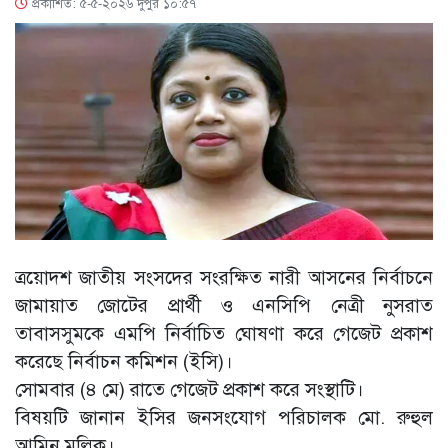
প্রকাশিত: ৫-৫-২০২৬ দুপুর ১০:৫৭
ত্রয়োদশ জাতীয় সংসদের সংরক্ষিত নারী আসনের নির্বাচনে
জামায়াত জোটের প্রার্থী ও এনসিপি নেত্রী নুসরাত
তাবাসসুমকে এমপি নির্বাচিত ঘোষণা করে গেজেট প্রকাশ
করেছে নির্বাচন কমিশন (ইসি)।
সোমবার (৪ মে) রাতে গেজেট প্রকাশ করে সংস্থাটি।
বিষয়টি জানান ইসির জনসংযোগ পরিচালক মো. রুহুল
আমিন মল্লিক।