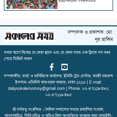
ছাত্রশিবিরের গণজমায়েত
ইসলামের সবচেয়ে বেশি ক্ষতি
করেছে জামায়াত: নুরুল হক নুর
সম্পাদক ও প্রকাশক: মো:
নূর হাকিম
সবার আগে বিশ্বের যে কোন স্থানে এবং যে কোন সময় এক ক্লিকে সব খবর
দেশের কঠিন অতীত নতুন প্রজন্মের
পেতে ভিজিট করুন
সামনে তুলে ধরতে হবে: দুদু
সম্পাদকীয়, বার্তা ও বাণিজ্যিক কার্যালয়: ইডিবি ট্রেড সেন্টার, কাজী নজরুল
ইসলাম এভিনিউ কারওয়ান বাজার, ঢাকা-১২১৫ | E-mail:
দেশে ধর্মের নামে বিভাজনের
dailysokalersomoy@gmail.com
| Phone:
০২-৪৭১১৯৩৯২
,
কোনো সুযোগ নেই : মির্জা ফখরুল
০২-৪৭১১৯৩৯৫
© সর্বস্বত্ব সংরক্ষিত । দৈনিক সকালের সময়ে প্রকাশিত সংবাদ,
আলোকচিত্র, ভিডিওচিত্র ও অডিও বিনা অনুমতিতে ব্যবহার করা বেআইনি।
আমাদেরকে বিভিন্ন ভয়ভীতি