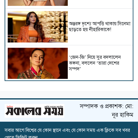
অন্তরঙ্গ দৃশ্যে আপত্তি থাকায় সিনেমা
ছাড়তে হয় নীহারিকাকে!
‘জেন-জি’ নিয়ে সুর বদলালেন
কঙ্গনা, বললেন ‘তারা দেশের
সম্পদ’
আট বছর পর সিনেমায় প্রীতি
সম্পাদক ও প্রকাশক: মো:
নূর হাকিম
সবার আগে বিশ্বের যে কোন স্থানে এবং যে কোন সময় এক ক্লিকে সব খবর
কাঁধখোলা গাউনে নজর কাড়লেন
পেতে ভিজিট করুন