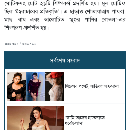
মোটিফসহ মোট ২১টি শিল্পকর্ম প্রদর্শিত হয়। মূল মোটিফ
ছিল ‘স্বৈরাচারের প্রতিকৃতি’। এ ছাড়াও শোভাযাত্রায় পায়রা,
মাছ, বাঘ এবং আলোচিত ‘মুগ্ধর পানির বোতল’-এর
শিল্পরূপ প্রদর্শিত হয়।
এমএসএম / এমএসএম
সর্বশেষ সংবাদ
শিল্পের পথেই আতিকা আফসানা
‘আমি তাদের হাতেনাতে
ধরেছিলাম’