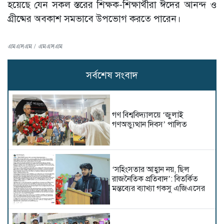
হয়েছে যেন সকল স্তরের শিক্ষক-শিক্ষার্থীরা ঈদের আনন্দ ও
গ্রীষ্মের অবকাশ সমভাবে উপভোগ করতে পারেন।
এমএসএম / এমএসএম
সর্বশেষ সংবাদ
গণ বিশ্ববিদ্যালয়ে ‘জুলাই
গণঅভ্যুত্থান দিবস’ পালিত
‘সহিংসতার আহ্বান নয়, ছিল
রাজনৈতিক প্রতিবাদ’: বিতর্কিত
মন্তব্যের ব্যাখ্যা গকসু এজিএসের