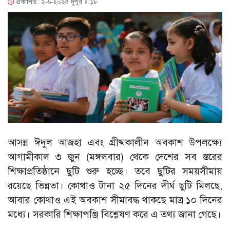
প্রকাশিত: ২-৬-২০২৫ দুপুর ৪:১৮
আসন্ন ঈদুল আজহা এবং গ্রীষ্মকালীন অবকাশ উপলক্ষ্যে
আগামীকাল ৩ জুন (মঙ্গলবার) থেকে দেশের সব স্তরের
শিক্ষাপ্রতিষ্ঠানে ছুটি শুরু হচ্ছে। তবে ছুটির সময়সীমায়
রয়েছে ভিন্নতা। কোথাও টানা ২৫ দিনের দীর্ঘ ছুটি মিলছে,
আবার কোথাও এই অবকাশ সীমাবদ্ধ থাকছে মাত্র ১০ দিনের
মধ্যে। সরকারি শিক্ষাপঞ্জি বিশ্লেষণ করে এ তথ্য জানা গেছে।