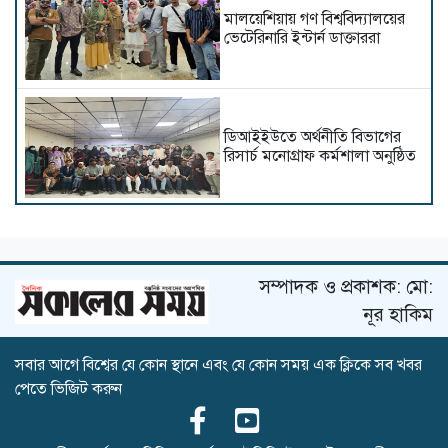
মালয়েশিয়ায় গণ বিশ্ববিদ্যালয়ের
ভেটেরিনারি ইন্টার্ন ডাক্তাররা
ডিআইইউতে অর্থনীতি বিভাগের
রিসার্চ মনোগ্রাফ কর্মশালা অনুষ্ঠিত
আপত্তিকর ক্যাপশনসহ ভিডিও
প্রচারের অভিযোগে আটক,
মুচলেকায় মুক্তি
সম্পাদক ও প্রকাশক: মো:
নূর হাকিম
শেখ হাসিনার সাথে পবিপ্রবি
সবার আগে বিশ্বের যে কোন স্থানে এবং যে কোন সময় এক ক্লিকে সব খবর
শিক্ষকদের বৈঠক ও গোপন
পেতে ভিজিট করুন
তৎপরতা, তদন্তে কমিটি গঠন