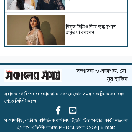
বিকৃত ভিডিও নিয়ে ক্ষুব্ধ ম্রুণাল
ঠাকুর যা বললেন
বিপাকে ভূমি পেডনেকর
সম্পাদক ও প্রকাশক: মো:
নূর হাকিম
সবার আগে বিশ্বের যে কোন স্থানে এবং যে কোন সময় এক ক্লিকে সব খবর
এবার আয়ুষ্মানের নায়িকা হলেন
পেতে ভিজিট করুন
শর্বরী
সম্পাদকীয়, বার্তা ও বাণিজ্যিক কার্যালয়: ইডিবি ট্রেড সেন্টার, কাজী নজরুল
ইসলাম এভিনিউ কারওয়ান বাজার, ঢাকা-১২১৫ | E-mail:
শুটিংয়ে আহত রাশমিকা, কী হয়েছে