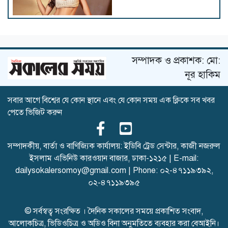
অন্তরঙ্গ দৃশ্যে আপত্তি থাকায় সিনেমা
ছাড়তে হয় নীহারিকাকে!
সম্পাদক ও প্রকাশক: মো:
নূর হাকিম
‘জেন-জি’ নিয়ে সুর বদলালেন
সবার আগে বিশ্বের যে কোন স্থানে এবং যে কোন সময় এক ক্লিকে সব খবর
কঙ্গনা, বললেন ‘তারা দেশের
পেতে ভিজিট করুন
সম্পদ’
সম্পাদকীয়, বার্তা ও বাণিজ্যিক কার্যালয়: ইডিবি ট্রেড সেন্টার, কাজী নজরুল
ইসলাম এভিনিউ কারওয়ান বাজার, ঢাকা-১২১৫ | E-mail:
আট বছর পর সিনেমায় প্রীতি
dailysokalersomoy@gmail.com
| Phone:
০২-৪৭১১৯৩৯২
,
০২-৪৭১১৯৩৯৫
© সর্বস্বত্ব সংরক্ষিত । দৈনিক সকালের সময়ে প্রকাশিত সংবাদ,
আলোকচিত্র, ভিডিওচিত্র ও অডিও বিনা অনুমতিতে ব্যবহার করা বেআইনি।
কাঁধখোলা গাউনে নজর কাড়লেন