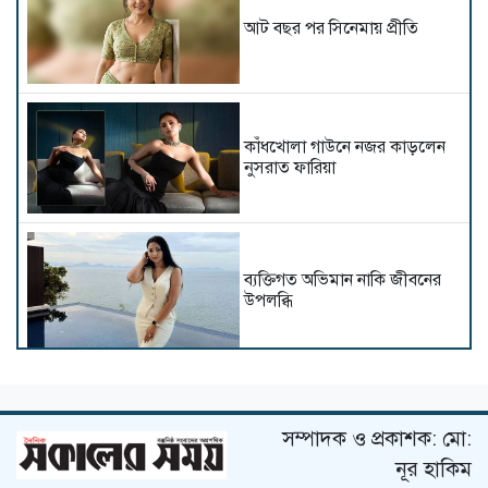
আট বছর পর সিনেমায় প্রীতি
কাঁধখোলা গাউনে নজর কাড়লেন
নুসরাত ফারিয়া
ব্যক্তিগত অভিমান নাকি জীবনের
উপলব্ধি
১৮ বছর আগের সম্পত্তি বিক্রি
করলেন মাধুরী দীক্ষিত
সম্পাদক ও প্রকাশক: মো:
নূর হাকিম