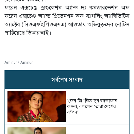
ফরেন এক্সচেঞ্জ রেগুলেশন অ্যান্ড দ্য কনজারভেশন অফ
ফরেন এক্সচেঞ্জ অ্যান্ড প্রিভেনশন অফ স্মাগলিং অ্যাক্টিভিটিস
অ্যাক্টের (সিওএফইপিওএসএ) আওতায় অভিযুক্তদের নোটিস
পাঠিয়েছে ডিআরআই।
Aminur / Aminur
সর্বশেষ সংবাদ
‘জেন-জি’ নিয়ে সুর বদলালেন
কঙ্গনা, বললেন ‘তারা দেশের
সম্পদ’