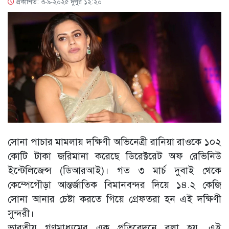
প্রকাশিত: ৩-৯-২০২৫ দুপুর ১২:২০
সোনা পাচার মামলায় দক্ষিণী অভিনেত্রী রানিয়া রাওকে ১০২
কোটি টাকা জরিমানা করেছে ডিরেক্টরেট অফ রেভিনিউ
ইন্টেলিজেন্স (ডিআরআই)। গত ৩ মার্চ দুবাই থেকে
কেম্পেগৌড়া আন্তর্জাতিক বিমানবন্দর দিয়ে ১৪.২ কেজি
সোনা আনার চেষ্টা করতে গিয়ে গ্রেফতরা হন এই দক্ষিণী
সুন্দরী।
ভারতীয় গণমাধ্যমের এক প্রতিবেদনে বলা হয়, এই