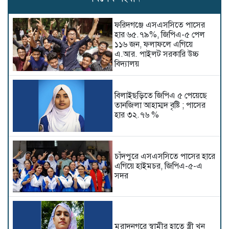
ফরিদগঞ্জে এসএসসিতে পাসের
হার ৬৫.৭৯%, জিপিএ-৫ পেল
১১৬ জন, ফলাফলে এগিয়ে
এ.আর. পাইলট সরকারি উচ্চ
বিদ্যালয়
বিলাইছড়িতে জিপিএ ৫ পেয়েছে
তানজিলা আহাম্মদ বৃষ্টি ; পাসের
হার ৩২.৭৬ %
চাঁদপুরে এসএসসিতে পাসের হারে
এগিয়ে হাইমচর, জিপিএ-৫-এ
সদর
মুরাদনগরে স্বামীর হাতে স্ত্রী খুন