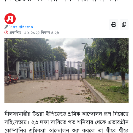
নিজস্ব প্রতিবেদক
প্রকাশিত: ৩-৯-২০২৫ বিকাল ৫:২৬
নীলফামারীর উত্তরা ইপিজেডে শ্রমিক আন্দোলন রূপ নিয়েছে
সহিংসতায়। ২৩ দফা দাবিতে গত শনিবার থেকে এভারগ্রীন
কোম্পানির শ্রমিকরা আন্দোলন শুরু করলে তা ধীরে ধীরে