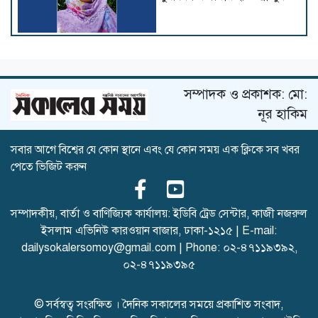
কাপ্তাইয়ে এসএসসির ফলাফলে
ধস, পাশের হার ৫১.৮৮%,
সম্পাদক ও প্রকাশক: মো:
জিপিএ-৫ পেল ৪৬ জন
নূর হাকিম
সবার আগে বিশ্বের যে কোন স্থানে এবং যে কোন সময় এক ক্লিকে সব খবর
এসএসসি-২০২৬, রাজশাহী বোর্ডে
পেতে ভিজিট করুন
পাস ও জিপিএ-৫, দুই সূচকেই
বগুড়ার শ্রেষ্ঠত্ব
সম্পাদকীয়, বার্তা ও বাণিজ্যিক কার্যালয়: ইডিবি ট্রেড সেন্টার, কাজী নজরুল
ইসলাম এভিনিউ কারওয়ান বাজার, ঢাকা-১২১৫ | E-mail:
গাছ লাগানোর মধ্যেই আগামীর
dailysokalersomoy@gmail.com
| Phone:
০২-৪৭১১৯৩৯২
,
সবুজের স্বপ্ন: গাজীপুরে সাংবাদিক
০২-৪৭১১৯৩৯৫
কল্যাণ সমিতির বৃক্ষরোপণ কর্মসূচি
© সর্বস্বত্ব সংরক্ষিত । দৈনিক সকালের সময়ে প্রকাশিত সংবাদ,