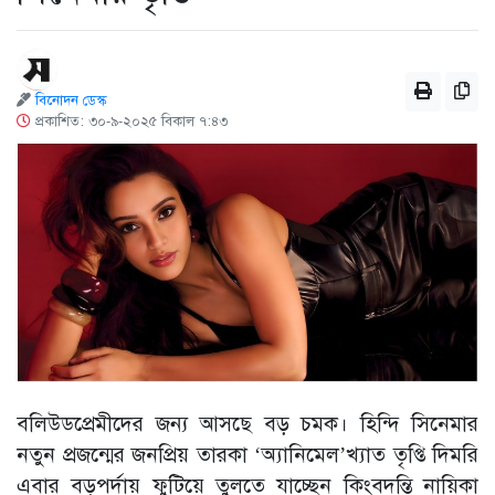
বিনোদন ডেস্ক
প্রকাশিত: ৩০-৯-২০২৫ বিকাল ৭:৪৩
বলিউডপ্রেমীদের জন্য আসছে বড় চমক। হিন্দি সিনেমার
নতুন প্রজন্মের জনপ্রিয় তারকা ‘অ্যানিমেল’খ্যাত তৃপ্তি দিমরি
এবার বড়পর্দায় ফুটিয়ে তুলতে যাচ্ছেন কিংবদন্তি নায়িকা