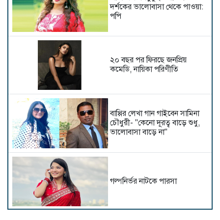
দর্শকের ভালোবাসা থেকে পাওয়া:
পপি
২০ বছর পর ফিরছে জনপ্রিয়
কমেডি, নায়িকা পরিণীতি
বাপ্পির লেখা গান গাইবেন সামিনা
চৌধুরী- "কেনো দূরত্ব বাড়ে শুধু,
ভালোবাসা বাড়ে না"
গল্পনির্ভর নাটকে পারসা