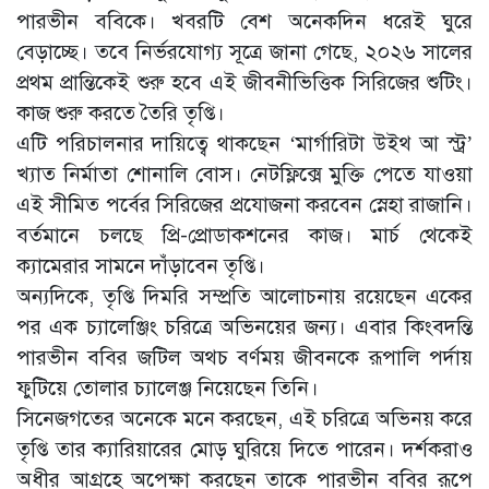
পারভীন ববিকে। খবরটি বেশ অনেকদিন ধরেই ঘুরে
বেড়াচ্ছে। তবে নির্ভরযোগ্য সূত্রে জানা গেছে, ২০২৬ সালের
প্রথম প্রান্তিকেই শুরু হবে এই জীবনীভিত্তিক সিরিজের শুটিং।
কাজ শুরু করতে তৈরি তৃপ্তি।
এটি পরিচালনার দায়িত্বে থাকছেন ‘মার্গারিটা উইথ আ স্ট্র’
খ্যাত নির্মাতা শোনালি বোস। নেটফ্লিক্সে মুক্তি পেতে যাওয়া
এই সীমিত পর্বের সিরিজের প্রযোজনা করবেন স্নেহা রাজানি।
বর্তমানে চলছে প্রি-প্রোডাকশনের কাজ। মার্চ থেকেই
ক্যামেরার সামনে দাঁড়াবেন তৃপ্তি।
অন্যদিকে, তৃপ্তি দিমরি সম্প্রতি আলোচনায় রয়েছেন একের
পর এক চ্যালেঞ্জিং চরিত্রে অভিনয়ের জন্য। এবার কিংবদন্তি
পারভীন ববির জটিল অথচ বর্ণময় জীবনকে রূপালি পর্দায়
ফুটিয়ে তোলার চ্যালেঞ্জ নিয়েছেন তিনি।
সিনেজগতের অনেকে মনে করছেন, এই চরিত্রে অভিনয় করে
তৃপ্তি তার ক্যারিয়ারের মোড় ঘুরিয়ে দিতে পারেন। দর্শকরাও
অধীর আগ্রহে অপেক্ষা করছেন তাকে পারভীন ববির রূপে