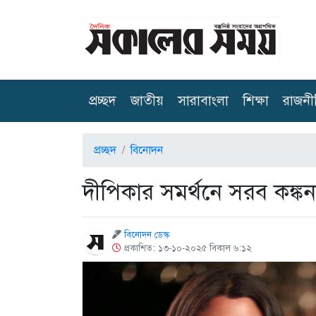
(current)
প্রচ্ছদ
জাতীয়
সারাবাংলা
শিক্ষা
রাজনী
প্রচ্ছদ
বিনোদন
দীপিকার সমর্থনে সরব কঙ্কন
বিনোদন ডেস্ক
প্রকাশিত: ১৩-১০-২০২৫ বিকাল ৬:১২