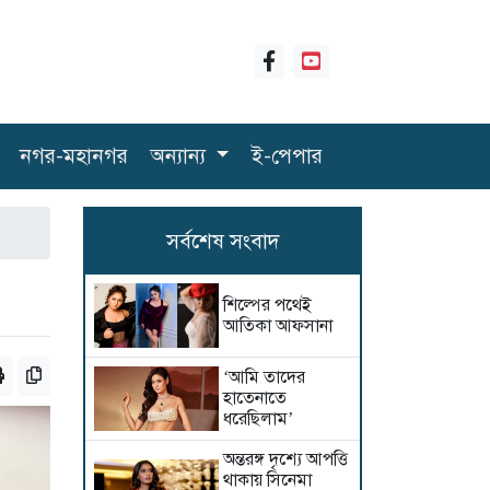
নগর-মহানগর
অন্যান্য
ই-পেপার
সর্বশেষ সংবাদ
শিল্পের পথেই
আতিকা আফসানা
‘আমি তাদের
হাতেনাতে
ধরেছিলাম’
অন্তরঙ্গ দৃশ্যে আপত্তি
থাকায় সিনেমা