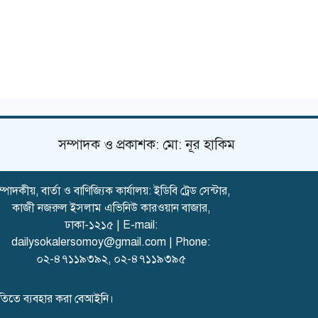
সম্পাদক ও প্রকাশক: মো: নূর হাকিম
্পাদকীয়, বার্তা ও বাণিজ্যিক কার্যালয়: ইডিবি ট্রেড সেন্টার,
কাজী নজরুল ইসলাম এভিনিউ কারওয়ান বাজার,
ঢাকা-১২১৫ | E-mail:
dailysokalersomoy@gmail.com
| Phone:
০২-৪৭১১৯৩৯২
,
০২-৪৭১১৯৩৯৫
মতিতে ব্যবহার করা বেআইনি।