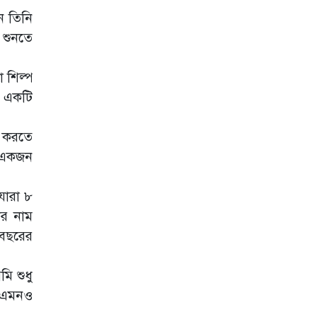
হাকিমি নয়, মরক্কোর
ন তিনি
গোলকিপারের সঙ্গে
 শুনতে
প্রেম করছেন নোরা!
ভাবনাকে ‘বিরল
 শিল্প
প্রতিভা’ বললেন
পূর্ণিমা
ং একটি
বিকৃত ভিডিও নিয়ে
ক্ষুব্ধ ম্রুণাল ঠাকুর যা
জ করতে
বললেন
ে একজন
বিপাকে ভূমি
যারা ৮
পেডনেকর
র নাম
 বছরের
এবার আয়ুষ্মানের
নায়িকা হলেন শর্বরী
ি শুধু
র এমনও