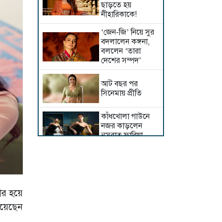
ছাড়তে হয়
নীহারিকাকে!
‘জেন-জি’ নিয়ে সুর
বদলালেন কঙ্গনা,
বললেন ‘তারা
দেশের সম্পদ’
আট বছর পর
সিনেমায় প্রীতি
কাঁধখোলা গাউনে
নজর কাড়লেন
নুসরাত ফারিয়া
ব্যক্তিগত অভিমান
নাকি জীবনের
উপলব্ধি
ীর হয়ে
১৮ বছর আগের
সম্পত্তি বিক্রি করলেন
য়েছেন
মাধুরী দীক্ষিত