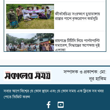
জীববৈচিত্র্য সংরক্ষণে চুয়াডাঙ্গায়
রাস্তার পাশে বৃক্ষরোপণ কর্মসূচি
রায়গঞ্জে টিটিসি নিয়ে পাল্টাপাল্টি
সমাবেশ, সিদ্ধান্তের অপেক্ষায় দুই
এলাকা
সম্পাদক ও প্রকাশক: মো:
দৌলতপুরে পুলিশ পরিচয়ে ইয়াবা,
নগদ টাকা নিয়ে যাওয়ার অভিযোগ
নূর হাকিম
সবার আগে বিশ্বের যে কোন স্থানে এবং যে কোন সময় এক ক্লিকে সব খবর
পেতে ভিজিট করুন
জলাবদ্ধতায় কাজে আসেনি ১৪০
কোটি টাকার প্রকল্প–ডুবছে ভবদহ