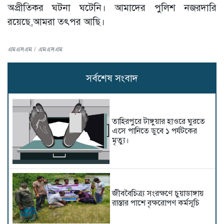
অপ্রীতিকর ঘটনা ঘটেনি। আমাদের পুলিশ নজরদারি
রয়েছে,আমরা তৎপর আছি।
এমএসএম / এমএসএম
সর্বশেষ সংবাদ
তাহিরপুরে টাঙ্গুয়ার হাওরে ঘুরতে
এসে পানিতে ডুবে ১ পর্যটকের
মৃত্যু।
জীববৈচিত্র্য সংরক্ষণে চুয়াডাঙ্গায়
রাস্তার পাশে বৃক্ষরোপণ কর্মসূচি