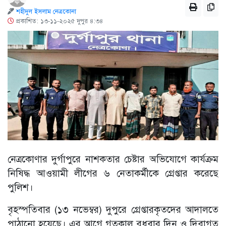
শহীদুল ইসলাম নেত্রকোনা
প্রকাশিত: ১৩-১১-২০২৫ দুপুর ৪:৩৪
নেত্রকোণার দুর্গাপুরে নাশকতার চেষ্টার অভিযোগে কার্যক্রম
নিষিদ্ধ আওয়ামী লীগের ৬ নেতাকর্মীকে গ্রেপ্তার করেছে
পুলিশ।
বৃহস্পতিবার (১৩ নভেম্বর) দুপুরে গ্রেপ্তারকৃতদের আদালতে
পাঠানো হয়েছে। এর আগে গতকাল বুধবার দিন ও দিবাগত