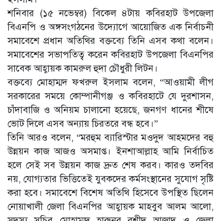
শনিবার (১৫ নভেম্বর) বিকেল ৪টায় কবিরহাট উপজেলা
বিএনপি ও অঙ্গসংগঠনের উদ্যোগে আয়োজিত এক নির্বাচনী
সমাবেশে প্রধান অতিথির বক্তব্যে তিনি এসব কথা বলেন।
সমাবেশের সভাপতিত্ব করেন কবিরহাট উপজেলা বিএনপির
সাবেক আহ্বায়ক কামরুল হুদা চৌধুরী লিটন।
বক্তব্যে মোহাম্মদ ফখরুল ইসলাম বলেন, “আওয়ামী লীগ
সরকারের সময়ে কোম্পানীগঞ্জ ও কবিরহাটে যে দুরশাসন,
চাঁদাবাজি ও অনিয়ম চালানো হয়েছে, জনগণ ধানের শীষে
ভোট দিলে এসব অন্যায় চিরতরে বন্ধ হবে।”
তিনি আরও বলেন, “মরহুম ব্যারিস্টার মওদুদ আহমদের বহু
উন্নয়ন কাজ আজও অসমাপ্ত। ইনশাআল্লাহ আমি নির্বাচিত
হলে সেই সব উন্নয়ন কাজ দ্রুত শেষ করব। কারও তদবির
নয়, যোগ্যতার ভিত্তিতেই যুবকদের কর্মসংস্থানের সুযোগ সৃষ্টি
করা হবে। সমাবেশে বিশেষ অতিথি হিসেবে উপস্থিত ছিলেন
নোয়াখালী জেলা বিএনপির আহ্বায়ক মাহবুব আলম আলো,
সদস্য সচিব মোহাম্মদ হারুনর রশীদ আজাদ ও জেলা