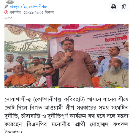
আবদুর রহিম, কোম্পানীগঞ্জ
প্রকাশিত: ১৫-১১-২০২৫ বিকাল
৬:৫৩
নোয়াখালী-৫ (কোম্পানীগঞ্জ–কবিরহাট) আসনে ধানের শীষে
ভোট দিলে বিগত আওয়ামী লীগ সরকারের সময় সংঘটিত
দুর্নীতি, চাঁদাবাজি ও দুর্নীতিপূর্ণ কার্যক্রম বন্ধ হবে বলে মন্তব্য
করেছেন বিএনপির মনোনীত প্রার্থী মোহাম্মদ ফখরুল
ইসলাম।