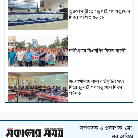
ভূরুঙ্গামারীতে ‘জুলাই গণঅভ্যুত্থান
দিবস পালিত হয়েছে
নন্দীগ্রামে বিএনপির বিজয় র‌্যালী
শরণখোলায় নানা কর্মসূচির মধ্য
দিয়ে জুলাই গণঅভ্যুত্থান দিবস
পালিত
মধুখালীতে ৫ আগস্ট জুলাই
গণঅভ্যুত্থান দিবস উপলক্ষে
বিএনপির র‍্যালি ও আলোচনা সভা
সম্পাদক ও প্রকাশক: মো:
অনুষ্ঠিত
নূর হাকিম