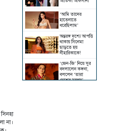
আতিকা আফসানা
‘আমি তাদের
হাতেনাতে
ধরেছিলাম’
অন্তরঙ্গ দৃশ্যে আপত্তি
থাকায় সিনেমা
ছাড়তে হয়
নীহারিকাকে!
‘জেন-জি’ নিয়ে সুর
বদলালেন কঙ্গনা,
বললেন ‘তারা
দেশের সম্পদ’
আট বছর পর
সিনেমায় প্রীতি
কাঁধখোলা গাউনে
 সিনহা
নজর কাড়লেন
লো না।
নুসরাত ফারিয়া
ুকে।