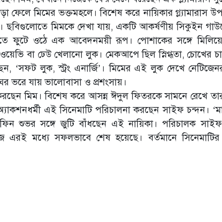
াড়া ফেলে মিমের ভক্তমহলে। বিশেষ করে নায়িকার গ্ল্যামারাস উপস
। ছবিগুলোতে মিমকে দেখা যায়, একটি আকর্ষণীয় সিকুইন গাউ
িতে ফুটে ওঠে এক আবেদনময়ী রূপ। পোশাকের সঙ্গে মিলিয়
ওয়েভি বা ঢেউ খেলানো লুক। মেকআপে ছিল স্নিগ্ধতা, চোখের চ
েন, ‘সফট লুক, স্ট্রং এনার্জি’। মিমের এই লুক দেখে নেটিজেন
ব্য ঘর ভরে যায় ভালোবাসা ও প্রশংসায়।
ার করছেন মিম। বিশেষ করে আসন্ন ঈদুল ফিতরকে সামনে রেখে তা
। অ্যাকশনধর্মী এই সিনেমাটি পরিচালনা করছেন সাইফ চন্দন। ‘ম
ফিন শুভর সঙ্গে জুটি বাঁধছেন এই নায়িকা। পরিচালক সাইফ
কাজ এরই মধ্যে সফলভাবে শেষ হয়েছে। বর্তমানে সিনেমাটির