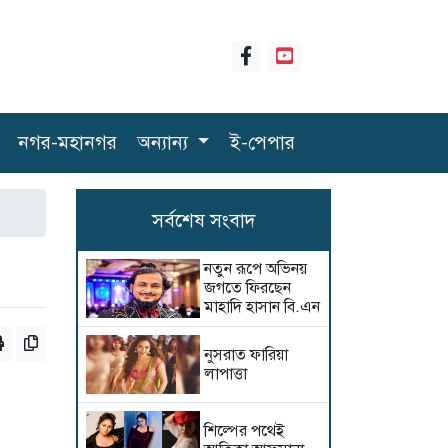
নগর-মহানগর
অন্যান্য
ই-পেপার
সর্বশেষ সংবাদ
নতুন রূপে অভিনয়
জগতে ফিরছেন
মাহাদি হাসান বি.এন
নুসরাত ফারিয়া
লাপাত্তা
শিল্পের পথেই