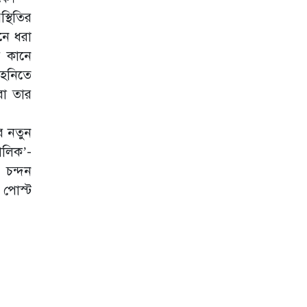
ব্যক্তিগত অভিমান
্থিতির
নাকি জীবনের
নে ধরা
উপলব্ধি
ে কানে
১৮ বছর আগের
াহনিতে
সম্পত্তি বিক্রি করলেন
মাধুরী দীক্ষিত
রা তার
হাকিমি নয়, মরক্কোর
গোলকিপারের সঙ্গে
র নতুন
প্রেম করছেন নোরা!
ালিক’-
ভাবনাকে ‘বিরল
 চন্দন
প্রতিভা’ বললেন
 পোস্ট
পূর্ণিমা
বিকৃত ভিডিও নিয়ে
ক্ষুব্ধ ম্রুণাল ঠাকুর যা
বললেন