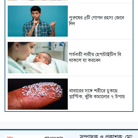
পুরুষের ৫টি গোপন রহস্য জেনে
নিন
গর্ভবতী নারীর হেপাটাইটিস বি
থাকলে যা করবেন
খাবারের সঙ্গে শরীরে ঢুকছে
প্লাস্টিক, ঝুঁকি কমানোর ৭ উপায়
গর্ভবতী নারীদের যেসব খাবার
এড়িয়ে চলা উচিত
সম্পাদক ও প্রকাশক: মো: