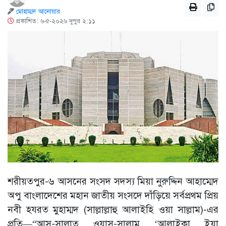
মোহাম্মদ আনোয়ার
প্রকাশিত: ৬-৫-২০২৬ দুপুর ২:১১
শরীয়তপুর-৬ আসনের সংসদ সদস্য মিয়া নুরুদ্দিন আহাম্মেদ
অপু বাংলাদেশের মহান জাতীয় সংসদে দাঁড়িয়ে সর্বপ্রথম প্রিয়
নবী হযরত মুহাম্মদ (সাল্লাল্লাহু আলাইহি ওয়া সাল্লাম)-এর
প্রতি—“আস-সালাতু ওয়াস-সালামু ‘আলাইকা ইয়া