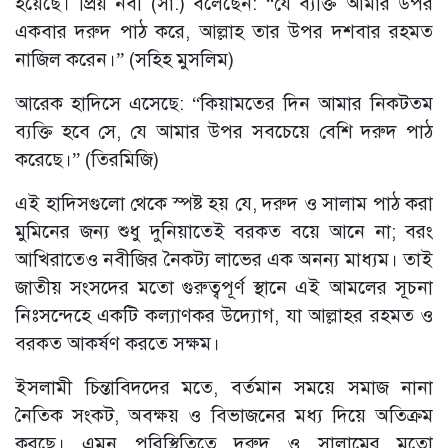
হয়েছে। প্রিয় নবী (সা.) বলেছেন: “যে ব্যক্তি আমার উপর
একবার দরুদ পাঠ করে, আল্লাহ তার উপর দশবার রহমত
নাজিল করেন।” (সহিহ মুসলিম)
আরেক হাদিসে এসেছে: “কিয়ামতের দিন আমার নিকটতম
ব্যক্তি হবে সে, যে আমার উপর সবচেয়ে বেশি দরুদ পাঠ
করেছে।” (তিরমিজি)
এই হাদিসগুলো থেকে স্পষ্ট হয় যে, দরুদ ও সালাম পাঠ করা
মুমিনের জন্য শুধু দুনিয়াতেই বরকত বয়ে আনে না; বরং
আখিরাতেও নবীজির নৈকট্য লাভের এক অনন্য মাধ্যম। তাই
জাতীয় সংসদের মতো গুরুত্বপূর্ণ স্থানে এই আমলের সূচনা
নিঃসন্দেহে একটি কল্যাণকর উদ্যোগ, যা আল্লাহর রহমত ও
বরকত আকর্ষণ করতে সক্ষম।
ইসলামী চিন্তাবিদদের মতে, বর্তমান সময়ে সমাজ নানা
নৈতিক সংকট, অবক্ষয় ও বিভাজনের মধ্য দিয়ে অতিক্রম
করছে। এমন পরিস্থিতিতে দরুদ ও সালামের মতো