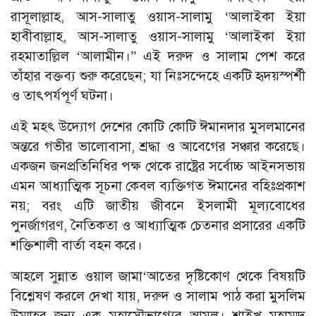
রাসূলাল্লাহ, আস-সালাতু ওয়াস-সালামু ‘আলাইকা ইয়া
হাবীবাল্লাহ, আস-সালাতু ওয়াস-সালামু ‘আলাইকা ইয়া
রহমাতাল্লিল ‘আলামীন।” এই দরুদ ও সালাম পেশ করে
তাঁহার বক্তব্য শুরু করেছেন; যা নিঃসন্দেহে একটি হৃদয়স্পর্শী
ও তাৎপর্যপূর্ণ ঘটনা।
এই মহৎ উদ্যোগ দেশের কোটি কোটি ঈমানদার মুসলমানের
অন্তরে গভীর ভালোবাসা, শ্রদ্ধা ও আবেগের সঞ্চার করেছে।
একজন জনপ্রতিনিধির পক্ষ থেকে রাষ্ট্রের সর্বোচ্চ আইনসভায়
এমন আধ্যাত্মিক সূচনা কেবল ব্যক্তিগত ঈমানের বহিঃপ্রকাশ
নয়; বরং এটি জাতীয় জীবনে ইসলামী মূল্যবোধের
পুনর্জাগরণ, নৈতিকতা ও আধ্যাত্মিক চেতনার প্রসারের একটি
শক্তিশালী বার্তা বহন করে।
আহলে সুন্নাত ওয়াল জামা‘আতের দৃষ্টিকোণ থেকে বিষয়টি
বিশ্লেষণ করলে দেখা যায়, দরুদ ও সালাম পাঠ করা মুসলিম
উম্মাহর জন্য এক মহাসৌভাগ্যের আমল। শাইখ মুহাম্মদ