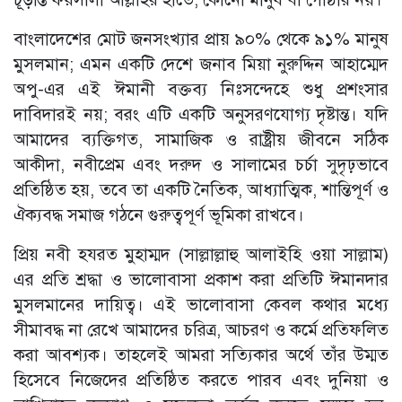
বাংলাদেশের মোট জনসংখ্যার প্রায় ৯০% থেকে ৯১% মানুষ
মুসলমান; এমন একটি দেশে জনাব মিয়া নুরুদ্দিন আহাম্মেদ
অপু-এর এই ঈমানী বক্তব্য নিঃসন্দেহে শুধু প্রশংসার
দাবিদারই নয়; বরং এটি একটি অনুসরণযোগ্য দৃষ্টান্ত। যদি
আমাদের ব্যক্তিগত, সামাজিক ও রাষ্ট্রীয় জীবনে সঠিক
আকীদা, নবীপ্রেম এবং দরুদ ও সালামের চর্চা সুদৃঢ়ভাবে
প্রতিষ্ঠিত হয়, তবে তা একটি নৈতিক, আধ্যাত্মিক, শান্তিপূর্ণ ও
ঐক্যবদ্ধ সমাজ গঠনে গুরুত্বপূর্ণ ভূমিকা রাখবে।
প্রিয় নবী হযরত মুহাম্মদ (সাল্লাল্লাহু আলাইহি ওয়া সাল্লাম)
এর প্রতি শ্রদ্ধা ও ভালোবাসা প্রকাশ করা প্রতিটি ঈমানদার
মুসলমানের দায়িত্ব। এই ভালোবাসা কেবল কথার মধ্যে
সীমাবদ্ধ না রেখে আমাদের চরিত্র, আচরণ ও কর্মে প্রতিফলিত
করা আবশ্যক। তাহলেই আমরা সত্যিকার অর্থে তাঁর উম্মত
হিসেবে নিজেদের প্রতিষ্ঠিত করতে পারব এবং দুনিয়া ও