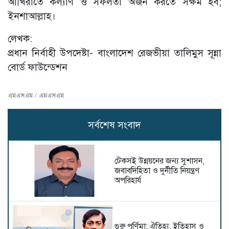
আখিরাতে কল্যাণ ও সফলতা অর্জন করতে সক্ষম হব;
ইনশাআল্লাহ।
লেখক:
প্রধান নির্বাহী উপদেষ্টা- বাংলাদেশ রেজভীয়া তালিমুস সূন্না
বোর্ড ফাউন্ডেশন
এমএসএম / এমএসএম
সর্বশেষ সংবাদ
টেকসই উন্নয়নের জন্য সুশাসন,
জবাবদিহিতা ও দুর্নীতি নিয়ন্ত্রণ
অপরিহার্য
গুরু পূর্ণিমা: ঐতিহ্য, ইতিহাস ও