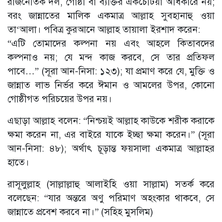
রাজনৈতিক দল, গোষ্ঠী বা ব্যক্তির একচেটিয়া অধিকারে নয়;
বরং জান্নাতের মালিক একমাত্র আল্লাহ সুবহানাহু ওয়া
তা‘আলা। পবিত্র কুরআনে আল্লাহ তায়ালা ইরশাদ করেন:
“এটি তোমাদের কল্পনা নয় এবং আহলে কিতাবদের
কল্পনাও নয়; যে মন্দ কাজ করবে, সে তার প্রতিফল
পাবে…” (সূরা আন-নিসা: ১২৩); যা প্রমাণ করে যে, মুক্তি ও
জান্নাত লাভ নির্ভর করে ঈমান ও আমলের উপর, কোনো
গোষ্ঠীগত পরিচয়ের উপর নয়।
এছাড়া আল্লাহ বলেন: “নিশ্চয়ই আল্লাহ কাউকে শরীক করাকে
ক্ষমা করেন না, এর বাইরে যাকে ইচ্ছা ক্ষমা করেন।” (সূরা
আন-নিসা: ৪৮); অর্থাৎ চূড়ান্ত ফয়সালা একমাত্র আল্লাহর
হাতে।
রাসূলুল্লাহ (সাল্লাল্লাহু আলাইহি ওয়া সাল্লাম) সতর্ক করে
বলেছেন: “যার অন্তরে অণু পরিমাণ অহংকার থাকবে, সে
জান্নাতে প্রবেশ করবে না।” (সহিহ মুসলিম)