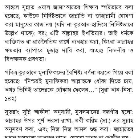
আহলে সুন্নাত ওয়াল জামা‘আতের শিক্ষায় স্পষ্টভাবে বলা
হয়েছে; কাউকে নির্দিষ্টভাবে জান্নাতি বা জাহান্নামী ঘোষণা
করা মানুষের কাজ নয় (যদি না কুরআন-হাদিসে নির্দিষ্টভাবে
উল্লেখ থাকে); বরং এটি আল্লাহর ইখতিয়ার। তাই ধর্মকে
ব্যক্তিগত বা রাজনৈতিক স্বার্থে ব্যবহার করা, কিংবা আল্লাহর
ক্ষমতার ব্যাপারে চূড়ান্ত দাবি করা, অত্যন্ত নিন্দনীয় ও
বিপজ্জনক প্রবণতা।
পবিত্র কুরআনে মুনাফিকদের বৈশিষ্ট্য বর্ণনা করতে গিয়ে বলা
হয়েছে: “নিশ্চয়ই মুনাফিকরা আল্লাহকে ধোঁকা দিতে চায়,
অথচ তিনিই তাদেরকে ধোঁকায় ফেলেন…” (সূরা আন-নিসা:
১৪২)
সুতরাং সুন্নি আকীদা অনুযায়ী, মুসলমানের করণীয় হলো:
আল্লাহর উপর পূর্ণ ভরসা রাখা, নবী করিম (সা.)-এর সুন্নাহ
অনুসরণ করা, এবং নিজ নিজ আমল শুদ্ধ করা। জান্নাতের
চূড়ান্ত ফয়সালা আল্লাহর হাতে, কোনো মানুষ বা গোষ্ঠীর নয়।