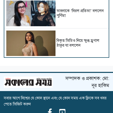
ভাবনাকে ‘বিরল প্রতিভা’ বললেন
পূর্ণিমা
বিকৃত ভিডিও নিয়ে ক্ষুব্ধ ম্রুণাল
ঠাকুর যা বললেন
বিপাকে ভূমি পেডনেকর
সম্পাদক ও প্রকাশক: মো:
নূর হাকিম
সবার আগে বিশ্বের যে কোন স্থানে এবং যে কোন সময় এক ক্লিকে সব খবর
এবার আয়ুষ্মানের নায়িকা হলেন
পেতে ভিজিট করুন
শর্বরী