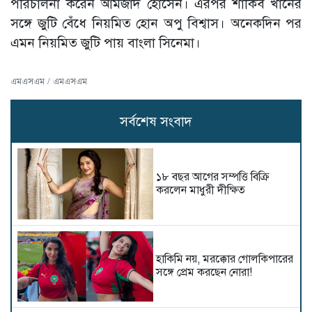
পরিচালনা করেন আমজাদ হোসেন। এরপর শাকিব খানের
সঙ্গে জুটি বেঁধে নিয়মিত হোন অপু বিশ্বাস। অনেকদিন পর
এমন নিয়মিত জুটি পায় বাংলা সিনেমা।
এমএসএম / এমএসএম
সর্বশেষ সংবাদ
১৮ বছর আগের সম্পত্তি বিক্রি
করলেন মাধুরী দীক্ষিত
হাকিমি নয়, মরক্কোর গোলকিপারের
সঙ্গে প্রেম করছেন নোরা!