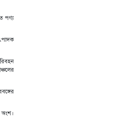
ত পণ্য
উৎপাদক
 পরিবহন
াঞ্চলের
রবঙ্গের
র অংশ।