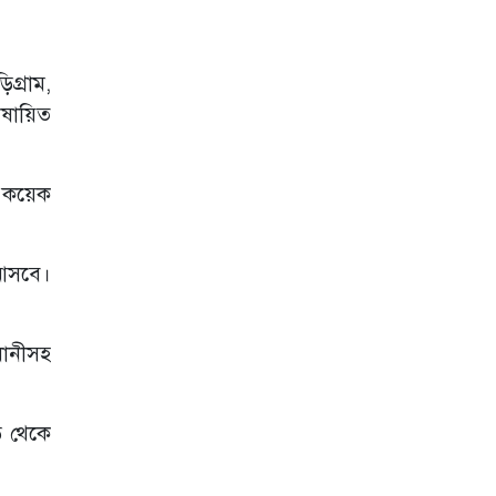
প্রাচীর নির্মাণে
অপপ্রচার করে
সাম্প্রদায়িক রূপ
দেওয়ার অভিযোগ,
িগ্রাম,
এলাকাবাসীর ক্ষোভ
েষায়িত
কালিয়ায় ৬০ লাখ
টাকা প্রতারণার
অভিযোগে সংবাদ
ন কয়েক
সম্মেলন
দাউদকান্দিতে ১০
হাজার ইয়াবা উদ্ধার,
ন আসবে।
গ্রেপ্তার ৩
জধানীসহ
়ি থেকে