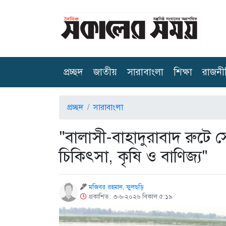
(current)
প্রচ্ছদ
জাতীয়
সারাবাংলা
শিক্ষা
রাজনী
প্রচ্ছদ
সারাবাংলা
"বালাসী-বাহাদুরাবাদ রুটে স
চিকিৎসা, কৃষি ও বাণিজ্য"
মজিবর রহমান, ফুলছড়ি
প্রকাশিত: ৩-৬-২০২৬ বিকাল ৫:১৯