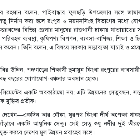
ফিজুর রহমান বলেন, গাইবান্ধার ফুলছড়ি উপজেলার সঙ্গে জামা
েতু নির্মাণ করা হলে রংপুর ও ময়মনসিংহ বিভাগের মধ্যে য
ত্তরবঙ্গের বিভিন্ন জেলার মানুষের রাজধানী ঢাকায় যাতায়াতের
িবহন ব্যবস্থা, কৃষিপণ্য বিপণন, ব্যবসা-বাণিজ্য, শিক্ষা ও চ
নে করেন। তিনি বলেন, এ বিষয়ে সরকার সম্ভাব্যতা যাচাই ও প্র
ির উদ্দিন, পঞ্চগড়ের শিক্ষার্থী হুমায়ুন কিংবা রংপুরের ব্যবসায
ন বহু বছরের যোগাযোগ-বঞ্চনার অবসান হোক।
ত-সিমেন্টের একটি অবকাঠামো নয়; এটি উন্নয়নের সেতুবন্ধন, সম্
ে মুক্তির প্রতীক।
্বপ্ন দেখেন—একদিন আর নৌকা, ঘুরপথ কিংবা দীর্ঘ অপেক্ষা থাক
দাঁড়াবে একটি আধুনিক সেতু। সেই সেতু শুধু নদীর দুই তীরক
ক্ত করবে দেশের মূল উন্নয়ন প্রবাহের সঙ্গে।