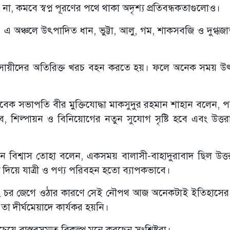
মবে না, কমবে স্বপ্ন পূরণের পথে থাকা অদৃশ্য প্রতিবন্ধকতাগুলোও।
। এ অঞ্চলে উৎপাদিত ধান, ভুট্টা, আলু, গম, শাকসবজি ও দুগ্ধজা
ব্যবসায়ীদের অতিরিক্ত খরচ বহন করতে হয়। ফলে অনেক সময় 
্রির সাবেক সভাপতি বীর মুক্তিযোদ্ধা মাকসুদুর রহমান শাহান বলেন,
বে, শিল্পায়ন ও বিনিয়োগের নতুন সুযোগ সৃষ্টি হবে এবং উত্তর
জামান বিশ্বাস তোহা বলেন, একসময় বালাসী-বাহাদুরাবাদ ছিল উত্ত
ুট দিয়ে যাত্রী ও পণ্য পরিবহন হতো ব্যাপকভাবে।
 সংকট এবং চর জেগে ওঠার কারণে সেই নৌপথ আজ অনেকটাই ইতিহাসে
া দীর্ঘমেয়াদে কার্যকর হয়নি।
চেয়ে বাস্তবসম্মত বিকল্প মনে করছেন সংশ্লিষ্টরা।