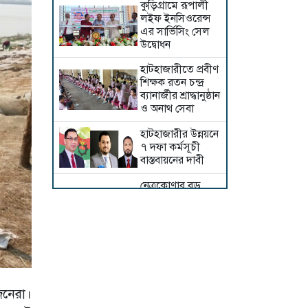
কুড়িগ্রামে রূপালী
লইফ ইনসিওরেন্স
এর সার্ভিসিং সেল
উদ্বোধন
হাটহাজারীতে প্রবীণ
শিক্ষক রতন চন্দ্র
ব্যানার্জীর শ্রাদ্ধানুষ্ঠান
ও অনাথ সেবা
হাটহাজারীর উন্নয়নে
৭ দফা কর্মসূচী
বাস্তবায়নের দাবী
নেত্রকোণার বড়
বাজারে ভয়াবহ
আগ্নিকান্ড প্রায় ৬
কোটি টাকার সম্পদ
পুড়ে ছাঁই
অল্প কিছুদিনের
মধ্যেই তিস্তা
মহাপরিকল্পনার
জনেরা।
পাইলট প্রকল্পের