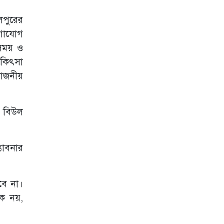
লপুরের
োগাযোগ
 সময় ও
িকিৎসা
য়োজনীয়
়ী বিউল
ভাবনার
বে না।
ে নয়,