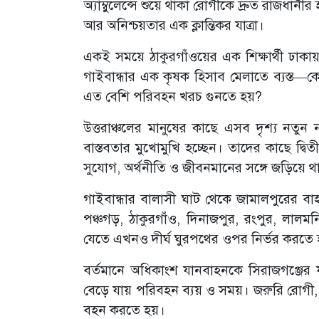
অ্যাম্বুলেন্সে শুয়ে থাকা রোগীকে দ্রুত রাজধান
আর অনিশ্চয়তার এক ক্লান্তিকর যাত্রা।
‎একই সময়ে ঠাকুরগাঁওয়ের এক শিক্ষার্থী ঢাকায
গাইবান্ধার এক কৃষক হিসাব মেলাতে ব্যস্ত—ক
এত বেশি পরিবহন খরচ গুনতে হয়?
‎উত্তরাঞ্চলের মানুষের কাছে এসব দৃশ্য ন
বাস্তবতার মুখোমুখি হচ্ছেন। তাদের কাছে দ্বি
সুযোগ, অর্থনীতি ও জীবনমানের সঙ্গে জড়িয়ে থাক
‎গাইবান্ধার বালাসী ঘাট থেকে জামালপুরের বা
পঞ্চগড়, ঠাকুরগাঁও, দিনাজপুর, রংপুর, লালমনি
যেতে এখনও দীর্ঘ ঘুরপথের ওপর নির্ভর করতে 
‎বর্তমানে অধিকাংশ যানবাহনকে সিরাজগঞ্জের য
বেড়ে যায় পরিবহন ব্যয় ও সময়। জরুরি রোগী,
বহন করতে হয়।