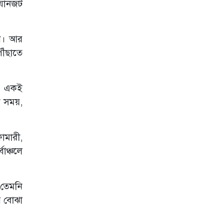
, যানজট
কাজ শুরু হবে: পানি
সম্পদ প্রতিমন্ত্রী
জয়পুরহাটে পেট্রোল
ছেন। আর
পাম্প ওনার্স
অ্যাসোসিয়েশনের
ৌঁছাতে
নব-নির্বাচিত কমিটির
পরিচিতি সভা
অনুষ্ঠিত
ুষ একই
বিটেশ্বর বাজারের
 সময়,
গর্তে দুর্ভোগ, প্রবাস
থেকে উদ্যোগ নিয়ে
নিজ অর্থায়নে
সাময়িক সংস্কার
ামারী,
করলেন বাবুল
বাঞ্চলে
খন্দকার
গুরুদাসপুরে বাস ও
নসিমনের মুখোমুখি
 তেমনি
সংঘর্ষে ৩ জন নিহত,
আহত ৭
ের বোঝা
মসজিদ-কবরস্থানের