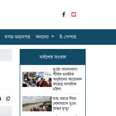
নগর-মহানগর
অন্যান্য
ই-পেপার
সর্বশেষ সংবাদ
মুঠো ভালোবাসা
শীর্ষক মানবিক
অনুষ্ঠানের আয়োজন
করেছে নান্দনিক
চট্টলা
মাছ ধরতে গিয়ে
নোনাখালে ডুবে
বৃদ্ধের মৃত্যু