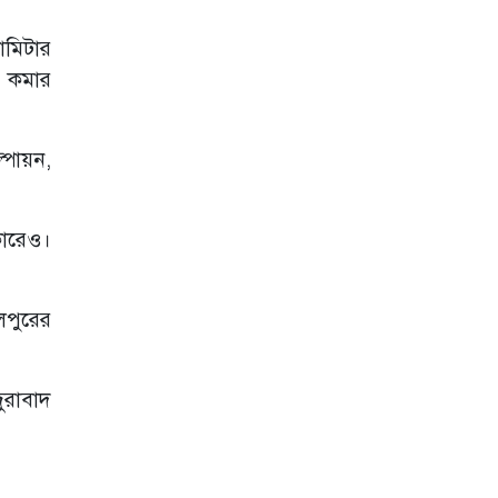
লোমিটার
ব কমার
পায়ন,
কারেও।
ালপুরের
দুরাবাদ