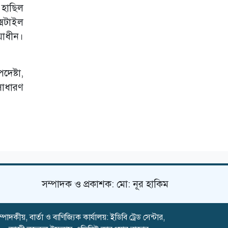
 হাছিল
গজারিয়ায় ৩৬জুলাই
্সটাইল
গণঅভ্যুত্থান দিবস
২০২৬ইং উপলক্ষ্যে
য়াধীন।
আলোচনা সভা
ঢাকা থেকে অনুসরণ
করে নওগাঁয় স্বর্ণ
েষ্টা,
ছিনতাই;চক্রের এক
সাধারণ
সদস্য গ্রেপ্তার
বড়লেখায়
গণঅভ্যুত্থান দিবস ও
জুলাই শহীদদের
স্মরণে নিসচা'র
মাসব্যাপী বৃক্ষরোপণ
কর্মসূচির উদ্বোধন
সম্পাদক ও প্রকাশক: মো: নূর হাকিম
্পাদকীয়, বার্তা ও বাণিজ্যিক কার্যালয়: ইডিবি ট্রেড সেন্টার,