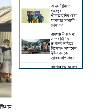
আদমদীঘিতে
গৃহবধুর
শ্লীলতাহানির চেষ্টা
মামলার আসামী
গ্রেফতার
রায়গঞ্জ উপজেলা
সদরে টিটিসি
স্থাপনের দাবিতে
বিক্ষোভ- সমাবেশ,
ইউএনওকে
স্মারকলিপি প্রদান
বাগেরহাটে কলেজ
ছাত্র জাহিদুল হত্যা
ঘটনার সাথে
জড়িতদের ফাঁসির
দাবিতে বিক্ষোভ ও
মানববন্ধন
শেরপুরে বিএনপির
উদ্যোগে জুলাই
িগ্রাম
গণঅভ্যুত্থান দিবস