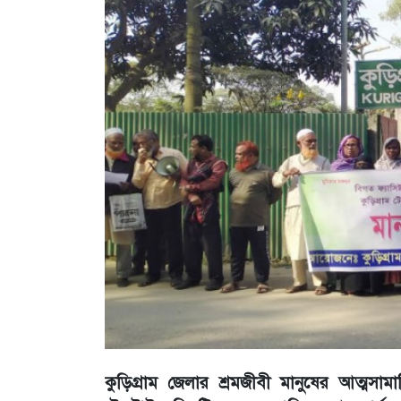
কুড়িগ্রাম জেলার শ্রমজীবী মানুষের আত্মসামা