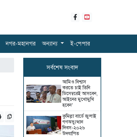
নগর-মহানগর
অন্যান্য
ই-পেপার
সর্বশেষ সংবাদ
আমিও বিশ্বাস
করতে চাই তিনি
ডিসেম্বরেই আসবেন,
আইনের মুখোমুখি
হবেন’
কুমিল্লা বার্ডে জুলাই
গণঅভ্যুত্থান
দিবস-২০২৬
উদযাপিত