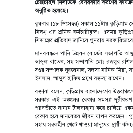
টেক্সটাইল মিলটিকে বেসরকারি করণের কার্যক্রম
অনুষ্ঠিত হয়েছে।
বুধবার (১৮ ডিসেম্বর) সকাল ১১টায় কুড়িগ্রাম প্
মিলস্ এর শ্রমিক কর্মচারীবৃন্দ। এসময় কুড়িগ্র
সিদ্ধান্তের প্রতিবাদ জানিয়ে পুনরায় সরকারিভাব
মানববন্ধনে পানি উন্নয়ন বোর্ডের সভাপতি আব্
আব্দুল বাতেন, সহ-সভাপতি মোঃ রজলুর রশিদ
দপ্তর সম্পাদক নুরজামাল, সদস্য মানিক মিয়া
ইসলাম, আব্দুল হাকিম প্রমুখ বক্তব্য রাখেন।
বক্তারা বলেন, কুড়িগ্রাম বাংলাদেশের উত্তরা
সরকার এই অঞ্চলের বেকার সমস্যা দূরীকরণ তথ
পরবর্তীতে নানান টালবাহানা করে চালিয়ে একসময় স
বেকার হয়ে মানবেতর জীবন যাপন করছেন। পুনরা
সহায় সম্বলহীন খেটে খাওয়া মানুষের স্থায়ী র্কসংস