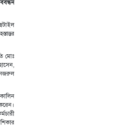
ববন্ধন
উপলক্ষে সমাবেশ ও
সাংস্কৃতিক অনুষ্ঠান
অনুষ্ঠিত
ক্সটাইল
চাঁদপুরে প্রবাসীকে
হত্যার অভিযোগ,
্তান্তর
চার যুবকের বিরুদ্ধে
মামলা
কুমিল্লায় সোহান
তি মোঃ
হত্যা মামলায় বৃদ্ধের
হোসেন,
যাবজ্জীবন কারাদণ্ড
 নজরুল
নেত্রকোণা
বিশ্ববিদ্যালয়ে জুলাই
গণ‌অভ্যূ‌ত্থান ২০২৬
ৎকালিন
উপলক্ষে আলোচনা
সভা অনুষ্ঠিত
 করেন।
র্মচারী
জুলাই গণহত্যার
বিচার না হলে
 শিকার
জনগণকে সঙ্গে নিয়ে
মাঠে নামবো -
সাবেক মেয়র সাক্কু