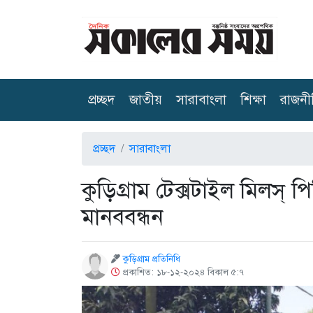
(current)
প্রচ্ছদ
জাতীয়
সারাবাংলা
শিক্ষা
রাজনী
প্রচ্ছদ
সারাবাংলা
কুড়িগ্রাম টেক্সটাইল মিলস্ পিপ
মানববন্ধন
কুড়িগ্রাম প্রতিনিধি
প্রকাশিত: ১৮-১২-২০২৪ বিকাল ৫:৭