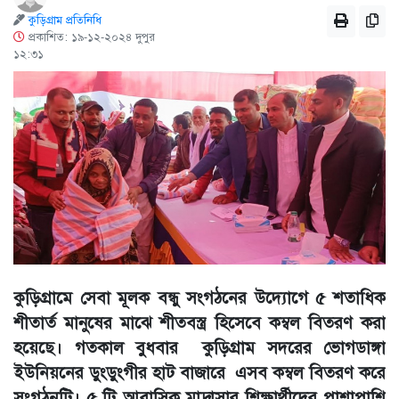
কুড়িগ্রাম প্রতিনিধি
প্রকাশিত: ১৯-১২-২০২৪ দুপুর
১২:৩১
কুড়িগ্রামে সেবা মূলক বন্ধু সংগঠনের উদ্যোগে ৫ শতাধিক
শীতার্ত মানুষের মাঝে শীতবস্ত্র হিসেবে কম্বল বিতরণ করা
হয়েছে। গতকাল বুধবার কুড়িগ্রাম সদরের ভোগডাঙ্গা
ইউনিয়নের ডুংডুংগীর হাট বাজারে এসব কম্বল বিতরণ করে
সংগঠনটি। ৫ টি আবাসিক মাদ্রাসার শিক্ষার্থীদের পাশাপাশি