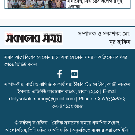
সমাবেশ, সিদ্ধান্তের অপেক্ষায় দুই
এলাকা
সম্পাদক ও প্রকাশক: মো:
দৌলতপুরে পুলিশ পরিচয়ে ইয়াবা,
নগদ টাকা নিয়ে যাওয়ার অভিযোগ
নূর হাকিম
সবার আগে বিশ্বের যে কোন স্থানে এবং যে কোন সময় এক ক্লিকে সব খবর
পেতে ভিজিট করুন
জলাবদ্ধতায় কাজে আসেনি ১৪০
কোটি টাকার প্রকল্প–ডুবছে ভবদহ
সম্পাদকীয়, বার্তা ও বাণিজ্যিক কার্যালয়: ইডিবি ট্রেড সেন্টার, কাজী নজরুল
ইসলাম এভিনিউ কারওয়ান বাজার, ঢাকা-১২১৫ | E-mail:
dailysokalersomoy@gmail.com
| Phone:
০২-৪৭১১৯৩৯২
,
মগনামার মটকাভাঙ্গা সড়কের
০২-৪৭১১৯৩৯৫
বেহাল দশা, সড়ক নয় যেন চাষের
জমি
© সর্বস্বত্ব সংরক্ষিত । দৈনিক সকালের সময়ে প্রকাশিত সংবাদ,
আলোকচিত্র, ভিডিওচিত্র ও অডিও বিনা অনুমতিতে ব্যবহার করা বেআইনি।