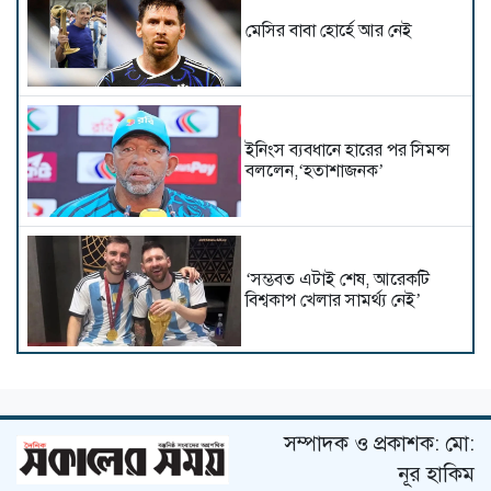
মেসির বাবা হোর্হে আর নেই
ইনিংস ব্যবধানে হারের পর সিমন্স
বললেন,‘হতাশাজনক’
‘সম্ভবত এটাই শেষ, আরেকটি
বিশ্বকাপ খেলার সামর্থ্য নেই’
বিসিবিতে বহাল তবিয়তে পাপনের
মদদপুষ্ট দুর্নীতির বরপুত্র প্রধান
নির্বাহী সুজন
সম্পাদক ও প্রকাশক: মো:
নূর হাকিম