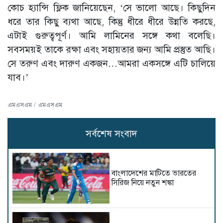
কোচ হ্যান্সি ফ্লিক জানিয়েছেন, ‘সে ভালো আছে। কিছুদিন
ধরে তার কিছু ব্যথা আছে, কিন্তু ধীরে ধীরে উন্নতি করছে,
এটাই গুরুত্বপূর্ণ। আমি লামিনের সঙ্গে কথা বলেছি।
সবসময়ই তাকে রক্ষা এবং সহায়তার জন্য আমি প্রস্তুত আছি।
সে তরুণ এবং দারুণ একজন…আমরা একসঙ্গে এটি চালিয়ে
যাব।’
এমএসএম / এমএসএম
সর্বশেষ সংবাদ
বাংলাদেশের মাটিতে ভারতের
সিরিজ নিয়ে নতুন শঙ্কা