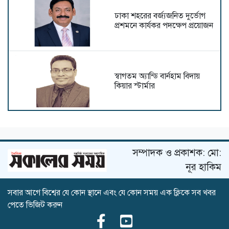
ঢাকা শহরের বর্জ্যজনিত দুর্ভোগ
প্রশমনে কার্যকর পদক্ষেপ প্রয়োজন
স্বাগতম অ্যান্ডি বার্নহাম বিদায়
কিয়ার স্টার্মার
রথযাত্রা ও ধর্মীয় সম্প্রীতি
সম্পাদক ও প্রকাশক: মো:
নূর হাকিম
অপরিকল্পিত নগরায়ণে ডুবছে
সবার আগে বিশ্বের যে কোন স্থানে এবং যে কোন সময় এক ক্লিকে সব খবর
চট্টগ্রাম, জনসচেতনতা ছাড়া
পেতে ভিজিট করুন
উত্তরণ সম্ভব নয়