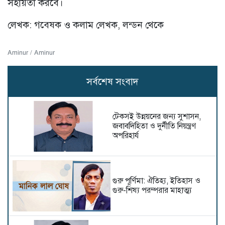
সহায়তা করবে।
লেখক: গবেষক ও কলাম লেখক, লন্ডন থেকে
Aminur / Aminur
সর্বশেষ সংবাদ
টেকসই উন্নয়নের জন্য সুশাসন,
জবাবদিহিতা ও দুর্নীতি নিয়ন্ত্রণ
অপরিহার্য
গুরু পূর্ণিমা: ঐতিহ্য, ইতিহাস ও
গুরু-শিষ্য পরম্পরার মাহাত্ম্য