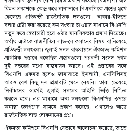
দলগুলোর তুলনায় বেশি দ্বিমত প্রকাশ করেছে বিএনপি। এই
দ্বিমত প্রকাশকে কেন্দ্র করে নানাভাবে বিএনপিকে প্রশ্নের মুখে
ফেলেছে প্রতিদ্বন্দ্বী রাজনৈতিক দলগুলো। আকার-ইঙ্গিতে
বলার চেষ্টা করা হয়েছে কম সংস্কার চাওয়ার মাধ্যমে বিএনপি
নতুন করে স্বৈরাচারী হয়ে ওঠার মানসিকতার প্রমাণ দিয়েছে।
অর্থাৎ এটাকে রাজনীতির লাভ-লোকসানের বিষয় বানিয়েছে
প্রতিদ্বন্দ্বী দলগুলো। জুলাই সনদ বাস্তবায়নে ঐকমত্য কমিশন
প্রাথমিক প্রস্তাবে বলেছিল প্রস্তাবগুলো পরবর্তী সংসদ প্রথম
দুই বছরের মধ্যে বাস্তবায়ন করবে। এই প্রস্তাবের সঙ্গে
বিএনপি একমত হলেও জামায়াতে ইসলামী, এনসিপিসহ
আরও বেশ কিছু দল প্রস্তাবটি মেনে নেয়নি। তারা চেয়েছে
নির্বাচনের আগেই জুলাই সনদের আইনি ভিত্তি নিশ্চিত
করতে হবে। এর মাধ্যমে অন্য দলগুলো বিএনপির ওপরে
অনাস্থা জনগণের সামনে প্রকাশ করেছে। এখানেও আছে
রাজনৈতিক লাভ লোকসানের প্রশ্ন।
ঐকমত্য কমিশনে বিএনপি যেভাবে আলোচনা করেছে, তাতে