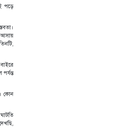
প্রবাসী কর্মীদের
বই পড়ে
পুনর্বাসনে যৌথ
উদ্যোগের আহ্বান
ব্যারিস্টার শামীম
হায়দার পাটোয়ারীর
্তবতা।
জুলাই অভ্যুত্থান ও
া আসায়
ভারতীয়
তিনটি,
আধিপত্যবিরোধী
লড়াইয়ের স্মরণে
শেকৃবিতে যুক্ত হলো
‘হাদি চত্বর’
 বাইরে
পর্যন্ত
জবির অস্থায়ী হলের
২০ কোটি টাকা, ১০
তলা ভবন প্রকল্প
ত। কোন
 ঘাটতি
দেখছি,