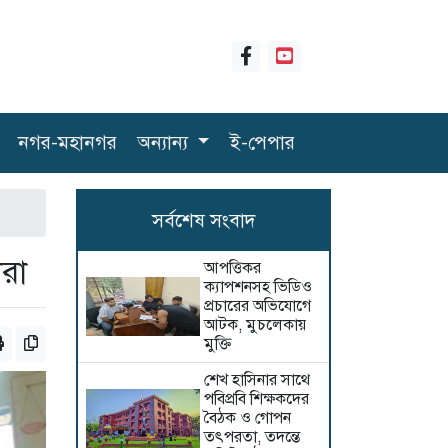
নগর-মহানগর
অন্যান্য
ই-পেপার
সর্বশেষ সংবাদ
ীরা
আপত্তিকর
ক্যাপশনসহ ভিডিও
প্রচারের অভিযোগে
আটক, মুচলেকায়
মুক্তি
শেখ হাসিনার সাথে
পবিপ্রবি শিক্ষকদের
বৈঠক ও গোপন
তৎপরতা, তদন্তে