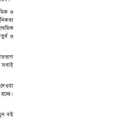
আন্দোলন কুবি
শাখার সভাপতি
থমিক ও
ইফতি সাধারণ
সম্পাদক শাওন
ানিকতা
রাথমিক
জুলাই আন্দোলনে
শহীদ কাইয়ুমের
ুর্থ ও
পরিবারকে আমন্ত্রণ
জানাতে সাভারে
কুবি প্রশাসন
 শতভাগ
সরকারি বাঙলা
। সবাই
কলেজে টাঙ্গাইল
জেলা ছাত্রকল্যাণের
উদ্যোগে বৃক্ষরোপণ
কর্মসূচি অনুষ্ঠিত
 দেওয়া
গণরুম ও গেস্টরুম
হচ্ছে।
সংস্কৃতি বন্ধের
দাবিতে উপাচার্যের
কাছে কুবি
নতুন বই
ছাত্রশিবিরের
স্মারকলিপি