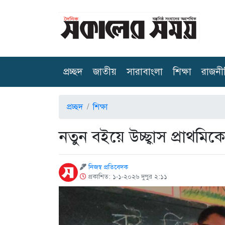
(current)
প্রচ্ছদ
জাতীয়
সারাবাংলা
শিক্ষা
রাজনী
প্রচ্ছদ
শিক্ষা
নতুন বইয়ে উচ্ছ্বাস প্রাথমিকে
নিজস্ব প্রতিবেদক
প্রকাশিত: ১-১-২০২৬ দুপুর ২:১১