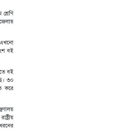
 শ্রেণি
পজেলায়
ম এখনো
াংশ বই
হাতে বই
ছি। ৩০
ুত করে
্রণালয়
ষ্ট্রীয়
 ধরনের