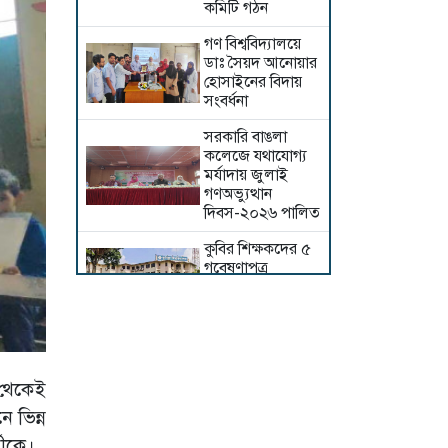
কমিটি গঠন
গণ বিশ্ববিদ্যালয়ে
ডাঃ সৈয়দ আনোয়ার
হোসাইনের বিদায়
সংবর্ধনা
সরকারি বাঙলা
কলেজে যথাযোগ্য
মর্যাদায় জুলাই
গণঅভ্যুত্থান
দিবস-২০২৬ পালিত
কুবির শিক্ষকদের ৫
গবেষণাপত্র
প্রত্যাহার; যা বলছেন
সংশ্লিষ্ট গবেষকরা
জুলাই শহীদদের
স্মরণে পবিপ্রবিতে
দোয়া মাহফিল ও
 থেকেই
আলোচনা সভা
 ভিন্ন
ইসলামী ছাত্র
্থীকে।