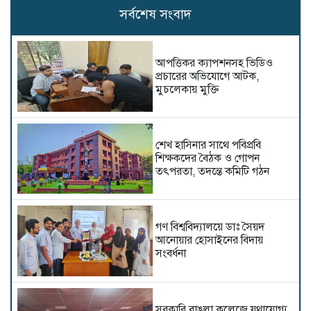
সর্বশেষ সংবাদ
আপত্তিকর ক্যাপশনসহ ভিডিও
প্রচারের অভিযোগে আটক,
মুচলেকায় মুক্তি
শেখ হাসিনার সাথে পবিপ্রবি
শিক্ষকদের বৈঠক ও গোপন
তৎপরতা, তদন্তে কমিটি গঠন
গণ বিশ্ববিদ্যালয়ে ডাঃ সৈয়দ
আনোয়ার হোসাইনের বিদায়
সংবর্ধনা
সরকারি বাঙলা কলেজে যথাযোগ্য