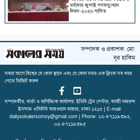
মর্যাদায় জুলাই গণঅভ্যুত্থান
দিবস-২০২৬ পালিত
কুবির শিক্ষকদের ৫ গবেষণাপত্র
প্রত্যাহার; যা বলছেন সংশ্লিষ্ট
গবেষকরা
সম্পাদক ও প্রকাশক: মো:
নূর হাকিম
সবার আগে বিশ্বের যে কোন স্থানে এবং যে কোন সময় এক ক্লিকে সব খবর
জুলাই শহীদদের স্মরণে পবিপ্রবিতে
পেতে ভিজিট করুন
দোয়া মাহফিল ও আলোচনা সভা
সম্পাদকীয়, বার্তা ও বাণিজ্যিক কার্যালয়: ইডিবি ট্রেড সেন্টার, কাজী নজরুল
ইসলাম এভিনিউ কারওয়ান বাজার, ঢাকা-১২১৫ | E-mail:
ইসলামী ছাত্র আন্দোলন কুবি
শাখার সভাপতি ইফতি সাধারণ
dailysokalersomoy@gmail.com
| Phone:
০২-৪৭১১৯৩৯২
,
সম্পাদক শাওন
০২-৪৭১১৯৩৯৫