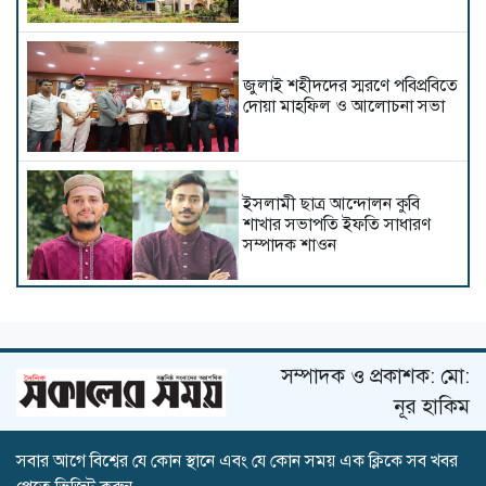
জুলাই শহীদদের স্মরণে পবিপ্রবিতে
দোয়া মাহফিল ও আলোচনা সভা
ইসলামী ছাত্র আন্দোলন কুবি
শাখার সভাপতি ইফতি সাধারণ
সম্পাদক শাওন
জুলাই আন্দোলনে শহীদ
কাইয়ুমের পরিবারকে আমন্ত্রণ
জানাতে সাভারে কুবি প্রশাসন
সম্পাদক ও প্রকাশক: মো:
নূর হাকিম
সরকারি বাঙলা কলেজে টাঙ্গাইল
সবার আগে বিশ্বের যে কোন স্থানে এবং যে কোন সময় এক ক্লিকে সব খবর
জেলা ছাত্রকল্যাণের উদ্যোগে