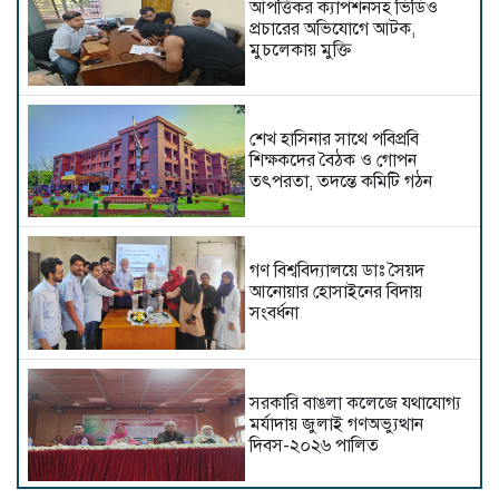
আপত্তিকর ক্যাপশনসহ ভিডিও
প্রচারের অভিযোগে আটক,
মুচলেকায় মুক্তি
শেখ হাসিনার সাথে পবিপ্রবি
শিক্ষকদের বৈঠক ও গোপন
তৎপরতা, তদন্তে কমিটি গঠন
গণ বিশ্ববিদ্যালয়ে ডাঃ সৈয়দ
আনোয়ার হোসাইনের বিদায়
সংবর্ধনা
সরকারি বাঙলা কলেজে যথাযোগ্য
মর্যাদায় জুলাই গণঅভ্যুত্থান
দিবস-২০২৬ পালিত