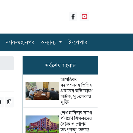
নগর-মহানগর
অন্যান্য
ই-পেপার
সর্বশেষ সংবাদ
আপত্তিকর
ক্যাপশনসহ ভিডিও
প্রচারের অভিযোগে
আটক, মুচলেকায়
মুক্তি
শেখ হাসিনার সাথে
পবিপ্রবি শিক্ষকদের
বৈঠক ও গোপন
তৎপরতা, তদন্তে