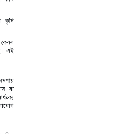
আন্দোলন কুবি
শাখার সভাপতি
ইফতি সাধারণ
সম্পাদক শাওন
া কৃষি
জুলাই আন্দোলনে
শহীদ কাইয়ুমের
পরিবারকে আমন্ত্রণ
ের কেবল
জানাতে সাভারে
ছে। এই
কুবি প্রশাসন
সরকারি বাঙলা
কলেজে টাঙ্গাইল
জেলা ছাত্রকল্যাণের
বেষণায়
উদ্যোগে বৃক্ষরোপণ
কর্মসূচি অনুষ্ঠিত
ায়, যা
গণরুম ও গেস্টরুম
্ধক্যে
সংস্কৃতি বন্ধের
মনোযোগ
দাবিতে উপাচার্যের
কাছে কুবি
ছাত্রশিবিরের
স্মারকলিপি