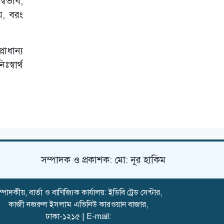
্বভাব,
য়, বরং
াধান্য
স্বার্থ
সম্পাদক ও প্রকাশক: মো: নূর হাকিম
্পাদকীয়, বার্তা ও বাণিজ্যিক কার্যালয়: ইডিবি ট্রেড সেন্টার,
কাজী নজরুল ইসলাম এভিনিউ কারওয়ান বাজার,
ঢাকা-১২১৫ | E-mail: