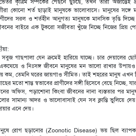
ভেতর কৃত্রিম সম্পর্কের পেছনে ছুটছে, তখন তারা অজান্তেই প্
্রাণীরা কোনো শর্ত ছাড়াই মানুষকে ভালোবাসে। মানুষের সঙ্গে ম
াণীদের সরল ও শর্তহীন আনুগত্য মানুষকে মানসিক তৃপ্তি দিচ্ছ
ক জীবনের বাইরে এক টুকরো সজীবতা খুঁজে নিচ্ছে নিজের প্রিয় পো
ঁয়া:
বুজ গাছপালা যেন ক্রমেই হারিয়ে যাচ্ছে। চার দেয়ালের ছ
ই একঘেয়ে ও নিঃসঙ্গ জীবনে মানুষের মন ভালো রাখার উপায়
 সময় কম, তেমনি ঘরের জায়গাও সীমিত। তাই শহরের মানুষ এখন 
র মতো শান্ত স্বভাবের প্রাণীদের সঙ্গী হিসেবে বেছে নিচ্ছে, যা
নের অফিস, পড়াশোনা কিংবা জীবনের নানা ব্যস্ততার পর মান
ুলোর সামান্য আদর ও ভালোবাসাই যেন সব ক্লান্তি ভুলিয়ে দেয়।
জোয়ার এনে দেয়।
 মানুষে রোগ ছড়ানোর (Zoonotic Disease) ভয় ছিল ব্যাপক। 