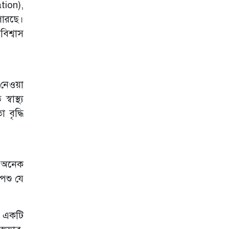
tion),
পারছে।
িশ্বাস
 নেওয়া
বাস্থ্য
বৃদ্ধি
রম অনেক
 পশু যে
, একটি