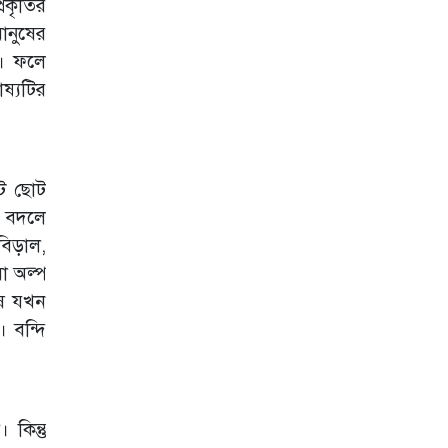
রকৃতির
প্রবাসী কর্মীদের
পুনর্বাসনে যৌথ
ানুষের
উদ্যোগের আহ্বান
ে। ফলে
ব্যারিস্টার শামীম
হায়দার পাটোয়ারীর
ষ্যটির
জুলাই অভ্যুত্থান ও
ভারতীয়
আধিপত্যবিরোধী
লড়াইয়ের স্মরণে
োট ছোট
শেকৃবিতে যুক্ত হলো
‘হাদি চত্বর’
ও বদলে
বিড়াল,
জবির অস্থায়ী হলের
২০ কোটি টাকা, ১০
রা অল্প
তলা ভবন প্রকল্প
ুষ যখন
 বন্দি
কিন্তু