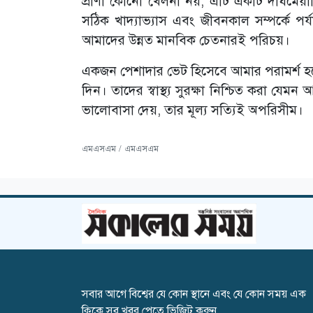
প্রাণী কোনো খেলনা নয়; এটি একটি দীর্ঘমেয়াদ
সঠিক খাদ্যাভ্যাস এবং জীবনকাল সম্পর্কে পর্য
আমাদের উন্নত মানবিক চেতনারই পরিচয়।
একজন পেশাদার ভেট হিসেবে আমার পরামর্শ হলো
দিন। তাদের স্বাস্থ্য সুরক্ষা নিশ্চিত করা যেম
ভালোবাসা দেয়, তার মূল্য সত্যিই অপরিসীম।
এমএসএম / এমএসএম
সবার আগে বিশ্বের যে কোন স্থানে এবং যে কোন সময় এক
ক্লিকে সব খবর পেতে ভিজিট করুন