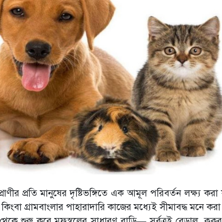
ীর প্রতি মানুষের দৃষ্টিভঙ্গিতে এক আমূল পরিবর্তন লক্ষ্য করা 
িংবা গ্রামবাংলার পাহারাদারি কাজের মধ্যেই সীমাবদ্ধ মনে কর
ল্যাট থেকে শুরু করে মফস্বলের সাধারণ বাড়ি— সর্বত্রই বেড়াল, কুকু