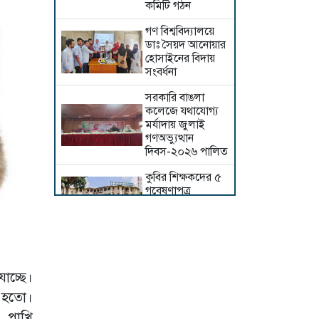
কমিটি গঠন
গণ বিশ্ববিদ্যালয়ে
ডাঃ সৈয়দ আনোয়ার
হোসাইনের বিদায়
সংবর্ধনা
সরকারি বাঙলা
কলেজে যথাযোগ্য
মর্যাদায় জুলাই
গণঅভ্যুত্থান
দিবস-২০২৬ পালিত
কুবির শিক্ষকদের ৫
গবেষণাপত্র
প্রত্যাহার; যা বলছেন
সংশ্লিষ্ট গবেষকরা
জুলাই শহীদদের
স্মরণে পবিপ্রবিতে
দোয়া মাহফিল ও
যাচ্ছে।
আলোচনা সভা
া হতো।
ইসলামী ছাত্র
র, পাখি