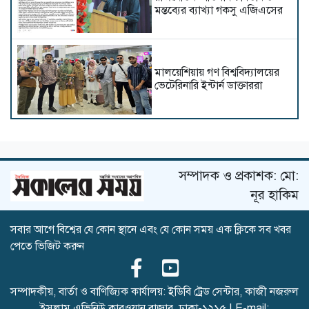
মন্তব্যের ব্যাখ্যা গকসু এজিএসের
মালয়েশিয়ায় গণ বিশ্ববিদ্যালয়ের
ভেটেরিনারি ইন্টার্ন ডাক্তাররা
ডিআইইউতে অর্থনীতি বিভাগের
রিসার্চ মনোগ্রাফ কর্মশালা অনুষ্ঠিত
সম্পাদক ও প্রকাশক: মো:
নূর হাকিম
আপত্তিকর ক্যাপশনসহ ভিডিও
সবার আগে বিশ্বের যে কোন স্থানে এবং যে কোন সময় এক ক্লিকে সব খবর
প্রচারের অভিযোগে আটক,
পেতে ভিজিট করুন
মুচলেকায় মুক্তি
সম্পাদকীয়, বার্তা ও বাণিজ্যিক কার্যালয়: ইডিবি ট্রেড সেন্টার, কাজী নজরুল
ইসলাম এভিনিউ কারওয়ান বাজার, ঢাকা-১২১৫ | E-mail: