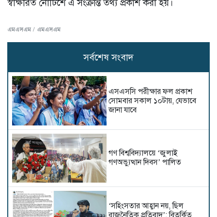
স্বাক্ষরিত নোটিশে এ সংক্রান্ত তথ্য প্রকাশ করা হয়।
এমএসএম / এমএসএম
সর্বশেষ সংবাদ
এসএসসি পরীক্ষার ফল প্রকাশ
সোমবার সকাল ১০টায়, যেভাবে
জানা যাবে
গণ বিশ্ববিদ্যালয়ে ‘জুলাই
গণঅভ্যুত্থান দিবস’ পালিত
‘সহিংসতার আহ্বান নয়, ছিল
রাজনৈতিক প্রতিবাদ’: বিতর্কিত