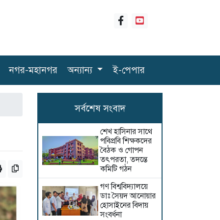
নগর-মহানগর
অন্যান্য
ই-পেপার
সর্বশেষ সংবাদ
শেখ হাসিনার সাথে
পবিপ্রবি শিক্ষকদের
বৈঠক ও গোপন
তৎপরতা, তদন্তে
কমিটি গঠন
গণ বিশ্ববিদ্যালয়ে
ডাঃ সৈয়দ আনোয়ার
হোসাইনের বিদায়
সংবর্ধনা