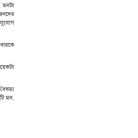
ই মনটা
য়জনদের
র সুযোগ
িবারকে
কয়েকটা
বৈষম্য
টি মন,