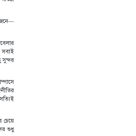
শহীদ কাইয়ুমের
পরিবারকে আমন্ত্রণ
জানাতে সাভারে
কুবি প্রশাসন
য়োজনে—
সরকারি বাঙলা
কলেজে টাঙ্গাইল
জেলা ছাত্রকল্যাণের
টবেলার
উদ্যোগে বৃক্ষরোপণ
য সবাই
কর্মসূচি অনুষ্ঠিত
 সুন্দর
গণরুম ও গেস্টরুম
সংস্কৃতি বন্ধের
দাবিতে উপাচার্যের
ম্পাসে
কাছে কুবি
ছাত্রশিবিরের
জনীতির
স্মারকলিপি
সত্যিই
প্রবাসী কর্মীদের
পুনর্বাসনে যৌথ
উদ্যোগের আহ্বান
র চেয়ে
ব্যারিস্টার শামীম
হায়দার পাটোয়ারীর
র শুধু