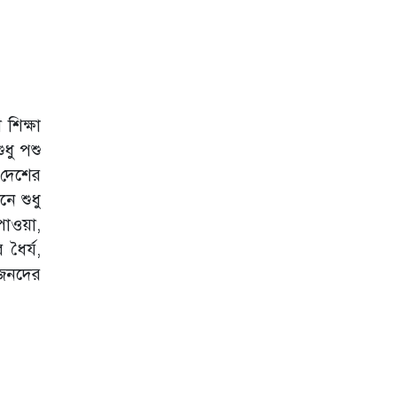
শিক্ষা
ুধু পশু
 দেশের
ে শুধু
 পাওয়া,
ধৈর্য,
য়জনদের