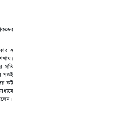
শেকড়ের
ংকার ও
শেখায়।
 প্রতি
র পশুই
র কষ্ট
াধ্যমে
তোলেন।