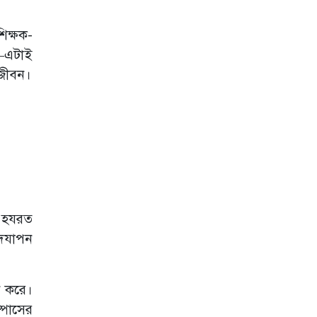
জুলাই অভ্যুত্থান ও
ভারতীয়
আধিপত্যবিরোধী
িক্ষক-
লড়াইয়ের স্মরণে
ে—এটাই
শেকৃবিতে যুক্ত হলো
‘হাদি চত্বর’
 জীবন।
জবির অস্থায়ী হলের
২০ কোটি টাকা, ১০
তলা ভবন প্রকল্প
দুই দশকে নজরুল
বিশ্ববিদ্যালয়: শিক্ষা-
গবেষণায় অগ্রযাত্রা
। হযরত
উদযাপন
ান করে।
্পাসের