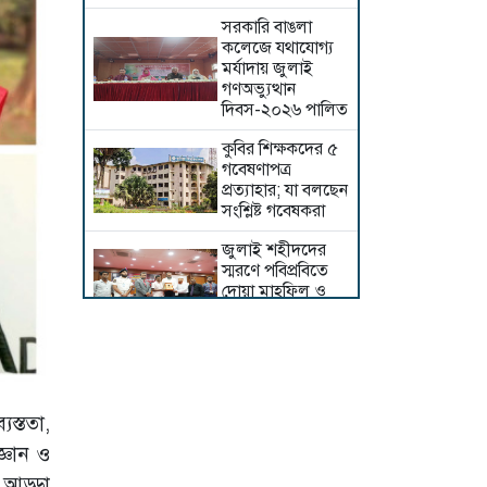
সরকারি বাঙলা
কলেজে যথাযোগ্য
মর্যাদায় জুলাই
গণঅভ্যুত্থান
দিবস-২০২৬ পালিত
কুবির শিক্ষকদের ৫
গবেষণাপত্র
প্রত্যাহার; যা বলছেন
সংশ্লিষ্ট গবেষকরা
জুলাই শহীদদের
স্মরণে পবিপ্রবিতে
দোয়া মাহফিল ও
আলোচনা সভা
ইসলামী ছাত্র
আন্দোলন কুবি
শাখার সভাপতি
ইফতি সাধারণ
যস্ততা,
সম্পাদক শাওন
জ্ঞান ও
জুলাই আন্দোলনে
ে আড্ডা