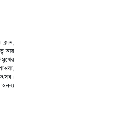
ক্লাস,
ত্ব আর
িমুখের
পাওয়া,
 উৎসব।
অনন্য