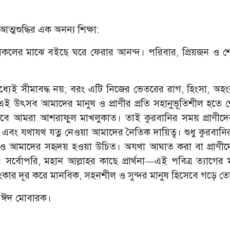
্মশুদ্ধির এক অনন্য শিক্ষা:
সকলের মাঝে বইছে ঘরে ফেরার আনন্দ। পরিবার, প্রিয়জন ও 
ধ্যেই সীমাবদ্ধ নয়; বরং এটি নিজের ভেতরের রাগ, হিংসা, অহ
এই উৎসব আমাদের মানুষ ও প্রাণীর প্রতি সহানুভূতিশীল হতে 
ে আমরা আশরাফুল মাখলুকাত। তাই কুরবানির সময় প্রাণীদের
বং যথাযথ যত্ন নেওয়া আমাদের নৈতিক দায়িত্ব। শুধু কুরবানি
্রতিও আমাদের সহৃদয় হওয়া উচিত। অযথা আঘাত করা বা প্রাণীদে
বোপরি, মহান আল্লাহর কাছে প্রার্থনা—এই পবিত্র ত্যাগের ম
হংকার দূর করে মানবিক, সহনশীল ও সুন্দর মানুষ হিসেবে গড়ে 
া। ঈদ মোবারক।