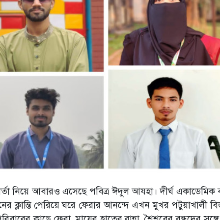
বার্তা নিয়ে আবারও এসেছে পবিত্র ঈদুল আযহা। দীর্ঘ একাডেমিক ব্
বনের ক্লান্তি পেরিয়ে ঘরে ফেরার আনন্দে এখন মুখর পটুয়াখালী বি
েই পরিবারের কাছে ফেরা, মায়ের হাতের রান্না, শৈশবের বন্ধুদের সঙ্গ