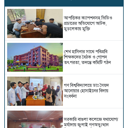
আপত্তিকর ক্যাপশনসহ ভিডিও
প্রচারের অভিযোগে আটক,
মুচলেকায় মুক্তি
শেখ হাসিনার সাথে পবিপ্রবি
শিক্ষকদের বৈঠক ও গোপন
তৎপরতা, তদন্তে কমিটি গঠন
গণ বিশ্ববিদ্যালয়ে ডাঃ সৈয়দ
আনোয়ার হোসাইনের বিদায়
সংবর্ধনা
সরকারি বাঙলা কলেজে যথাযোগ্য
মর্যাদায় জুলাই গণঅভ্যুত্থান