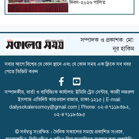
দিবস-২০২৬ পালিত
কুবির শিক্ষকদের ৫ গবেষণাপত্র
প্রত্যাহার; যা বলছেন সংশ্লিষ্ট
গবেষকরা
সম্পাদক ও প্রকাশক: মো:
নূর হাকিম
সবার আগে বিশ্বের যে কোন স্থানে এবং যে কোন সময় এক ক্লিকে সব খবর
জুলাই শহীদদের স্মরণে পবিপ্রবিতে
পেতে ভিজিট করুন
দোয়া মাহফিল ও আলোচনা সভা
সম্পাদকীয়, বার্তা ও বাণিজ্যিক কার্যালয়: ইডিবি ট্রেড সেন্টার, কাজী নজরুল
ইসলাম এভিনিউ কারওয়ান বাজার, ঢাকা-১২১৫ | E-mail:
ইসলামী ছাত্র আন্দোলন কুবি
শাখার সভাপতি ইফতি সাধারণ
dailysokalersomoy@gmail.com
| Phone:
০২-৪৭১১৯৩৯২
,
সম্পাদক শাওন
০২-৪৭১১৯৩৯৫
© সর্বস্বত্ব সংরক্ষিত । দৈনিক সকালের সময়ে প্রকাশিত সংবাদ,
জুলাই আন্দোলনে শহীদ