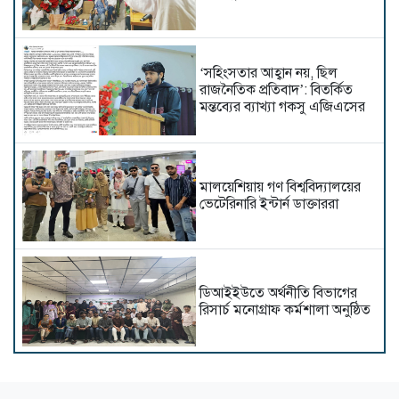
‘সহিংসতার আহ্বান নয়, ছিল
রাজনৈতিক প্রতিবাদ’: বিতর্কিত
মন্তব্যের ব্যাখ্যা গকসু এজিএসের
মালয়েশিয়ায় গণ বিশ্ববিদ্যালয়ের
ভেটেরিনারি ইন্টার্ন ডাক্তাররা
ডিআইইউতে অর্থনীতি বিভাগের
রিসার্চ মনোগ্রাফ কর্মশালা অনুষ্ঠিত
আপত্তিকর ক্যাপশনসহ ভিডিও