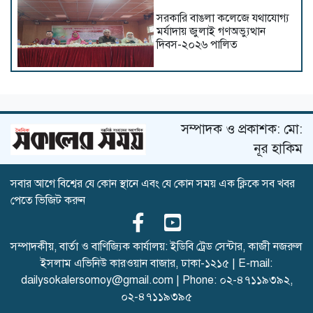
সরকারি বাঙলা কলেজে যথাযোগ্য
মর্যাদায় জুলাই গণঅভ্যুত্থান
দিবস-২০২৬ পালিত
কুবির শিক্ষকদের ৫ গবেষণাপত্র
প্রত্যাহার; যা বলছেন সংশ্লিষ্ট
গবেষকরা
সম্পাদক ও প্রকাশক: মো:
নূর হাকিম
সবার আগে বিশ্বের যে কোন স্থানে এবং যে কোন সময় এক ক্লিকে সব খবর
জুলাই শহীদদের স্মরণে পবিপ্রবিতে
পেতে ভিজিট করুন
দোয়া মাহফিল ও আলোচনা সভা
সম্পাদকীয়, বার্তা ও বাণিজ্যিক কার্যালয়: ইডিবি ট্রেড সেন্টার, কাজী নজরুল
ইসলাম এভিনিউ কারওয়ান বাজার, ঢাকা-১২১৫ | E-mail:
ইসলামী ছাত্র আন্দোলন কুবি
শাখার সভাপতি ইফতি সাধারণ
dailysokalersomoy@gmail.com
| Phone:
০২-৪৭১১৯৩৯২
,
সম্পাদক শাওন
০২-৪৭১১৯৩৯৫