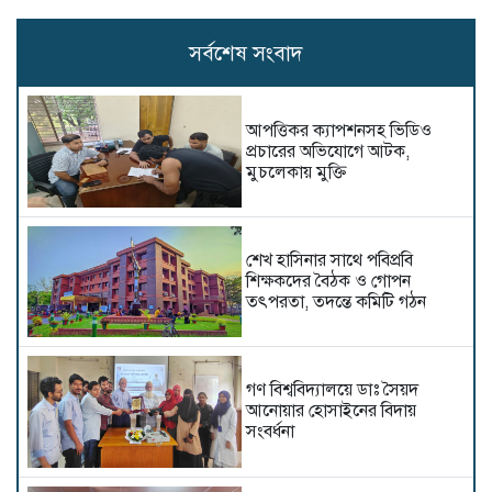
সর্বশেষ সংবাদ
আপত্তিকর ক্যাপশনসহ ভিডিও
প্রচারের অভিযোগে আটক,
মুচলেকায় মুক্তি
শেখ হাসিনার সাথে পবিপ্রবি
শিক্ষকদের বৈঠক ও গোপন
তৎপরতা, তদন্তে কমিটি গঠন
গণ বিশ্ববিদ্যালয়ে ডাঃ সৈয়দ
আনোয়ার হোসাইনের বিদায়
সংবর্ধনা