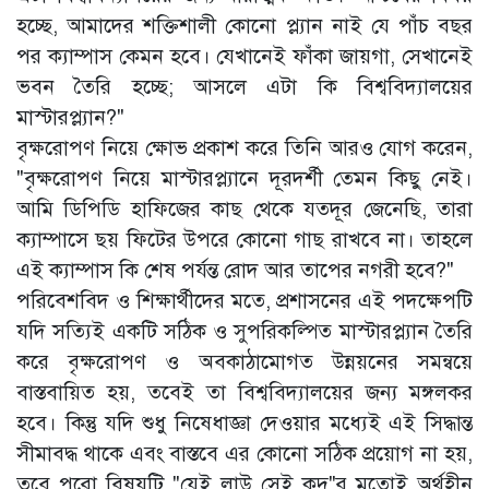
হচ্ছে, আমাদের শক্তিশালী কোনো প্ল্যান নাই যে পাঁচ বছর
পর ক্যাম্পাস কেমন হবে। যেখানেই ফাঁকা জায়গা, সেখানেই
ভবন তৈরি হচ্ছে; আসলে এটা কি বিশ্ববিদ্যালয়ের
মাস্টারপ্ল্যান?"
‎বৃক্ষরোপণ নিয়ে ক্ষোভ প্রকাশ করে তিনি আরও যোগ করেন,
"বৃক্ষরোপণ নিয়ে মাস্টারপ্ল্যানে দূরদর্শী তেমন কিছু নেই।
আমি ডিপিডি হাফিজের কাছ থেকে যতদূর জেনেছি, তারা
ক্যাম্পাসে ছয় ফিটের উপরে কোনো গাছ রাখবে না। তাহলে
এই ক্যাম্পাস কি শেষ পর্যন্ত রোদ আর তাপের নগরী হবে?"
‎পরিবেশবিদ ও শিক্ষার্থীদের মতে, প্রশাসনের এই পদক্ষেপটি
যদি সত্যিই একটি সঠিক ও সুপরিকল্পিত মাস্টারপ্ল্যান তৈরি
করে বৃক্ষরোপণ ও অবকাঠামোগত উন্নয়নের সমন্বয়ে
বাস্তবায়িত হয়, তবেই তা বিশ্ববিদ্যালয়ের জন্য মঙ্গলকর
হবে। কিন্তু যদি শুধু নিষেধাজ্ঞা দেওয়ার মধ্যেই এই সিদ্ধান্ত
সীমাবদ্ধ থাকে এবং বাস্তবে এর কোনো সঠিক প্রয়োগ না হয়,
তবে পুরো বিষয়টি "যেই লাউ সেই কদু"র মতোই অর্থহীন