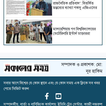
রাজনৈতিক প্রতিবাদ’: বিতর্কিত
মন্তব্যের ব্যাখ্যা গকসু এজিএসের
মালয়েশিয়ায় গণ বিশ্ববিদ্যালয়ের
ভেটেরিনারি ইন্টার্ন ডাক্তাররা
ডিআইইউতে অর্থনীতি বিভাগের
রিসার্চ মনোগ্রাফ কর্মশালা অনুষ্ঠিত
সম্পাদক ও প্রকাশক: মো:
নূর হাকিম
আপত্তিকর ক্যাপশনসহ ভিডিও
সবার আগে বিশ্বের যে কোন স্থানে এবং যে কোন সময় এক ক্লিকে সব খবর
প্রচারের অভিযোগে আটক,
পেতে ভিজিট করুন
মুচলেকায় মুক্তি
সম্পাদকীয়, বার্তা ও বাণিজ্যিক কার্যালয়: ইডিবি ট্রেড সেন্টার, কাজী নজরুল