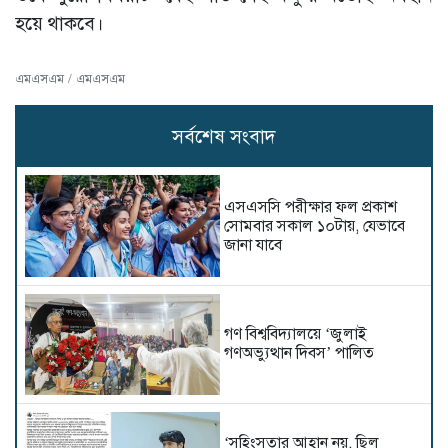
হয়ে থাকবে।
এমএসএম / এমএসএম
সর্বশেষ সংবাদ
এসএসসি পরীক্ষার ফল প্রকাশ
সোমবার সকাল ১০টায়, যেভাবে
জানা যাবে
গণ বিশ্ববিদ্যালয়ে ‘জুলাই
গণঅভ্যুত্থান দিবস’ পালিত
‘সহিংসতার আহ্বান নয়, ছিল