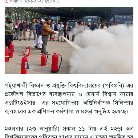
প্রকাশিত: ২৩-১-২০২৪ দুপুর ৪:৪৮
পটুয়াখালী বিজ্ঞান ও প্রযুক্তি বিশ্ববিদ্যালয়ের (পবিপ্রবি) এর
প্রকৌশল বিভাগের ব্যবস্থাপনায় ও মেসার্স বিশ্বাস ফায়ার
এক্সটিংগুইসার এর সহযোগিতায় অগ্নিনির্বাপক সিলিন্ডার
ব্যবহারের এক প্রশিক্ষন কর্মশালা ও মহড়া অনুষ্ঠিত হয়েছে।
মঙ্গলবার (২৩ জানুয়ারি) সকাল ১১ টায় এই মহড়া অত্র
বিশ্ববিদ্যালয়ের পরিবহন শাখার সামনে এ মহড়া অনুষ্ঠিত হয়