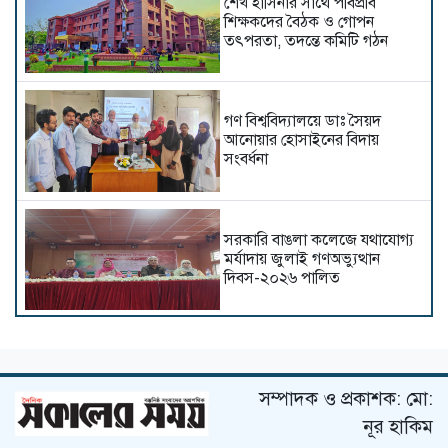
শেখ হাসিনার সাথে পবিপ্রবি
শিক্ষকদের বৈঠক ও গোপন
তৎপরতা, তদন্তে কমিটি গঠন
গণ বিশ্ববিদ্যালয়ে ডাঃ সৈয়দ
আনোয়ার হোসাইনের বিদায়
সংবর্ধনা
সরকারি বাঙলা কলেজে যথাযোগ্য
মর্যাদায় জুলাই গণঅভ্যুত্থান
দিবস-২০২৬ পালিত
কুবির শিক্ষকদের ৫ গবেষণাপত্র
প্রত্যাহার; যা বলছেন সংশ্লিষ্ট
গবেষকরা
সম্পাদক ও প্রকাশক: মো:
নূর হাকিম