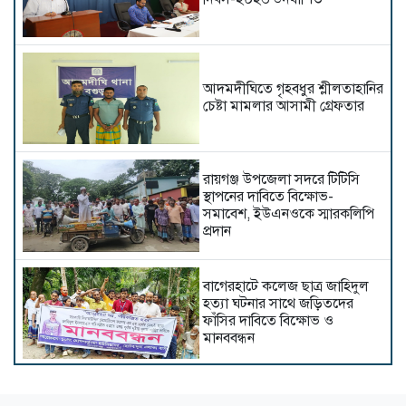
আদমদীঘিতে গৃহবধুর শ্লীলতাহানির
চেষ্টা মামলার আসামী গ্রেফতার
রায়গঞ্জ উপজেলা সদরে টিটিসি
স্থাপনের দাবিতে বিক্ষোভ-
সমাবেশ, ইউএনওকে স্মারকলিপি
প্রদান
বাগেরহাটে কলেজ ছাত্র জাহিদুল
হত্যা ঘটনার সাথে জড়িতদের
ফাঁসির দাবিতে বিক্ষোভ ও
মানববন্ধন
শেরপুরে বিএনপির উদ্যোগে জুলাই