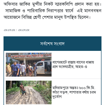
অফিসার জাকির মুন্সীর নিকট স্মারকলিপি প্রদান করা হয়।
সামাজিক ও পারিবারিক নিরাপত্তার স্বার্থে এই মানববন্ধন
আয়োজনে বিভিন্ন শ্রেণী পেশার মানুষ উপস্থিত ছিলেন।
এমএসএম / এমএসএম
সর্বশেষ সংবাদ
বাগেরহাটে রাস্তায় বাসের ধাক্কায়
প্রান ভ্যানযাত্রীর, আহত-৩
মনিরামপুরে অন্ততঃ ৬০০ কি.মি.
কাঁচা সড়ক, লাগাতার বর্ষায় চরম
দুর্ভোগ