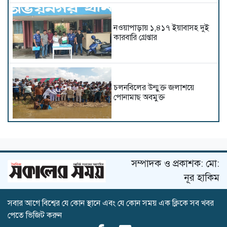
নওয়াপাড়ায় ১,৪১৭ ইয়াবাসহ দুই
কারবারি গ্রেপ্তার
চলনবিলের উন্মুক্ত জলাশয়ে
পোনামাছ অবমুক্ত
বাঁশখালীতে বন্যায় ঘর হারানো
১০০ পরিবারকে ঘর তুলে দেবেন
প্রধানমন্ত্রী
সম্পাদক ও প্রকাশক: মো:
নূর হাকিম
পারকি সৈকত থেকে প্রকাশ্যে অবৈধ
সবার আগে বিশ্বের যে কোন স্থানে এবং যে কোন সময় এক ক্লিকে সব খবর
বালু উত্তোলন"স্থানীয় বাধার মুখে
পেতে ভিজিট করুন
পালালো বালুদস্যুরা"