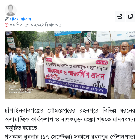
নাসিম, নাচোল
প্রকাশিত: ১৭-৯-২০২৫ বিকাল ৬:১
চাঁপাইনবাবগঞ্জের গোমস্তাপুরের রহনপুরে বিভিন্ন ধরনের
অসামাজিক কার্যকলাপ ও মাদকমুক্ত মহল্লা গড়তে মানববন্ধন
অনুষ্ঠিত হয়েছে।
গতকাল বুধবার (১৭ সেপ্টেম্বর) সকালে রহনপুর স্টেশনপাড়া