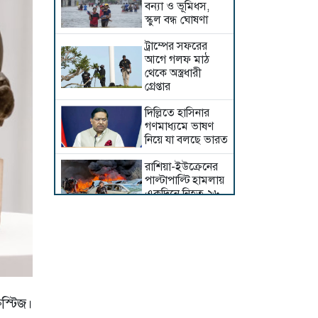
বন্যা ও ভূমিধস,
স্কুল বন্ধ ঘোষণা
ট্রাম্পের সফরের
আগে গলফ মাঠ
থেকে অস্ত্রধারী
গ্রেপ্তার
দিল্লিতে হাসিনার
গণমাধ্যমে ভাষণ
নিয়ে যা বলছে ভারত
রাশিয়া-ইউক্রেনের
পাল্টাপাল্টি হামলায়
একদিনে নিহত ২৬
ইরানের সঙ্গে নতুন
করে আলোচনায়
বসছে যুক্তরাষ্ট্র,
জানালেন ট্রাম্প
জলবায়ু পরিবর্তনে
হিমালয়ে বাড়ছে
িস্টিজ।
মানুষ ও চিতাবাঘ