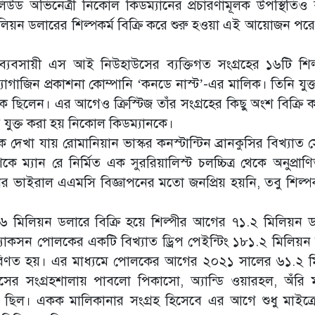
উড অভিনেত্রী নিকোল কিডম্যানের প্রচারণামূলক উপস্থিতিও 
িলিয়ন ডলারের শিল্পকর্ম বিক্রি করে শুরু হওয়া এই আয়োজন প
ব্যবসায়ী এস আই নিউহাউসের ব্যক্তিগত সংগ্রহের ১৬টি শিল্
জিন প্রকাশনা কোম্পানি ‘কনডে নাস্ট’-এর মালিক। তিনি যুক্তরাষ
ন্ত্রক ছিলেন। এর আগেও ক্রিস্টিজ তাঁর সংগ্রহের কিছু অংশ বিক্রি
য় যুক্ত করা হয় নিকোল কিডম্যানকে।
দেখা যায় রোমানিয়ান ভাস্কর কনস্টান্টিন ব্রানকুসির বিখ্যাত 
 ম্যান রে নির্মিত এক সুররিয়ালিস্ট চলচ্চিত্র থেকে অনুপ্রাণ
র ভাইরাল এএমসি বিজ্ঞাপনের মতো জনপ্রিয় হয়নি, তবু শিল্প
 ১০৭.৬ মিলিয়ন ডলারে বিক্রি হয়ে শিল্পীর আগের ৭১.২ মিলিয়ন 
ী জ্যাকসন পোলকের একটি বিখ্যাত ড্রিপ পেইন্টিং ১৮১.২ মিলিয়ন
ে পরিণত হয়। এর মাধ্যমে পোলকের আগের ২০২১ সালের ৬১.২ 
সের সংগ্রহশালায় পাবলো পিকাসো, অ্যান্ডি ওয়ারহল, অঁরি 
ও ছিল। একক মালিকানার সংগ্রহ হিসেবে এর আগে শুধু মাইক