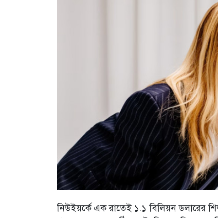
নিউইয়র্কে এক রাতেই ১.১ বিলিয়ন ডলারের শিল্পকর