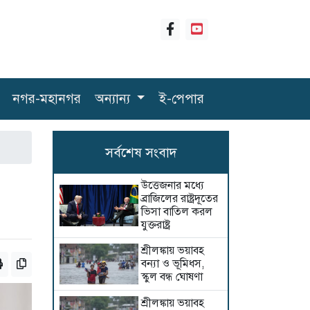
নগর-মহানগর
অন্যান্য
ই-পেপার
সর্বশেষ সংবাদ
উত্তেজনার মধ্যে
ব্রাজিলের রাষ্ট্রদূতের
ভিসা বাতিল করল
যুক্তরাষ্ট্র
শ্রীলঙ্কায় ভয়াবহ
বন্যা ও ভূমিধস,
স্কুল বন্ধ ঘোষণা
শ্রীলঙ্কায় ভয়াবহ