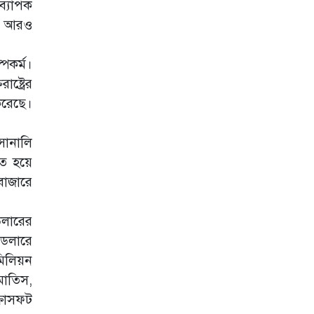
ব্যাপক
সংঘাত
রে আরও
পেরুতে যাত্রীবাহী
বিমান বিধ্বস্ত, সব
আরোহী নিহত
পকর্ম।
্ট্রের
শর্ত সাপেক্ষে ইরানে
হামলা বাতিল
 করেছে।
ঘোষণা ট্রাম্পের
দেশ ছাড়তে প্রস্তুতি
সোনালি
নিন, মধ্যপ্রাচ্যে
িত হয়ে
মার্কিন নাগরিকদের
জরুরি নির্দেশনা
বাজারে
সাংবাদিকতা ছেড়ে
ডলারের
পর্নতারকা
 ডলারে
মিলিয়ন
৪.৭ মাত্রার
শক্তিশালী ভূমিকম্পে
মাতিস,
কাঁপল ইতালি
্রোসফট