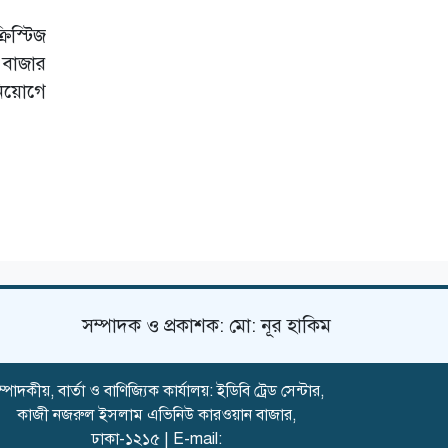
িস্টিজ
 বাজার
নিয়োগে
সম্পাদক ও প্রকাশক: মো: নূর হাকিম
্পাদকীয়, বার্তা ও বাণিজ্যিক কার্যালয়: ইডিবি ট্রেড সেন্টার,
কাজী নজরুল ইসলাম এভিনিউ কারওয়ান বাজার,
ঢাকা-১২১৫ | E-mail: