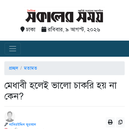
ঢাকা
রবিবার, ৯ আগস্ট, ২০২৬
প্রচ্ছদ
মতামত
মেধাবী হলেই ভালো চাকরি হয় না
কেন?
নাসিরউদ্দিন ফুরকান