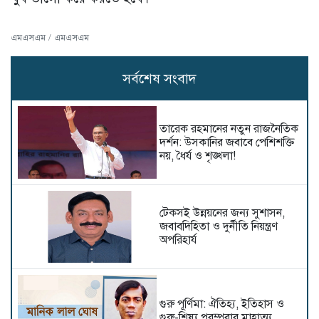
এমএসএম / এমএসএম
সর্বশেষ সংবাদ
তারেক রহমানের নতুন রাজনৈতিক
দর্শন: উসকানির জবাবে পেশিশক্তি
নয়, ধৈর্য ও শৃঙ্খলা!
টেকসই উন্নয়নের জন্য সুশাসন,
জবাবদিহিতা ও দুর্নীতি নিয়ন্ত্রণ
অপরিহার্য
গুরু পূর্ণিমা: ঐতিহ্য, ইতিহাস ও
গুরু-শিষ্য পরম্পরার মাহাত্ম্য