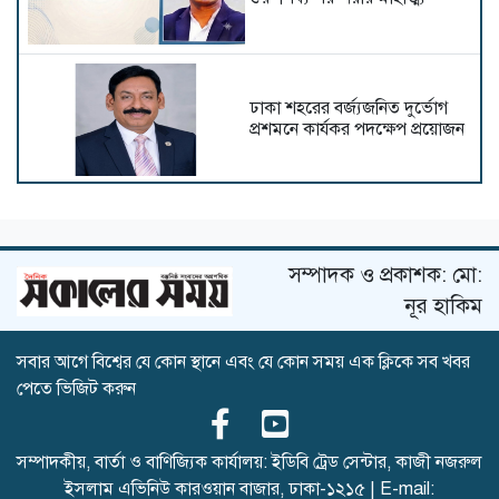
ঢাকা শহরের বর্জ্যজনিত দুর্ভোগ
প্রশমনে কার্যকর পদক্ষেপ প্রয়োজন
স্বাগতম অ্যান্ডি বার্নহাম বিদায়
কিয়ার স্টার্মার
সম্পাদক ও প্রকাশক: মো:
নূর হাকিম
সবার আগে বিশ্বের যে কোন স্থানে এবং যে কোন সময় এক ক্লিকে সব খবর
রথযাত্রা ও ধর্মীয় সম্প্রীতি
পেতে ভিজিট করুন
সম্পাদকীয়, বার্তা ও বাণিজ্যিক কার্যালয়: ইডিবি ট্রেড সেন্টার, কাজী নজরুল
ইসলাম এভিনিউ কারওয়ান বাজার, ঢাকা-১২১৫ | E-mail:
অপরিকল্পিত নগরায়ণে ডুবছে