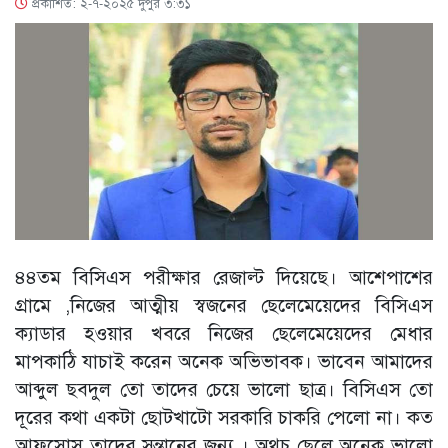
প্রকাশিত: ২-৭-২০২৫ দুপুর ৩:৩১
৪৪তম বিসিএস পরীক্ষার রেজাল্ট দিয়েছে। আশেপাশের
গ্রামে ,নিজের আত্মীয় স্বজনের ছেলেমেয়েদের বিসিএস
ক্যাডার হওয়ার খবরে নিজের ছেলেমেয়েদের মেধার
মাপকাঠি যাচাই করেন অনেক অভিভাবক। ভাবেন আমাদের
আব্দুল ছবদুল তো তাদের চেয়ে ভালো ছাত্র। বিসিএস তো
দূরের কথা একটা ছোটখাটো সরকারি চাকরি পেলো না। কত
আফসোস তাদের সন্তানের জন্য । অথচ ছেলে অনেক ভালো