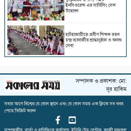
ইনসিওরেন্স এর সার্ভিসিং সেল
উদ্বোধন
হাটহাজারীতে প্রবীণ শিক্ষক রতন
চন্দ্র ব্যানার্জীর শ্রাদ্ধানুষ্ঠান ও অনাথ
সেবা
হাটহাজারীর উন্নয়নে ৭ দফা
কর্মসূচী বাস্তবায়নের দাবী
সম্পাদক ও প্রকাশক: মো:
নূর হাকিম
নেত্রকোণার বড় বাজারে ভয়াবহ
সবার আগে বিশ্বের যে কোন স্থানে এবং যে কোন সময় এক ক্লিকে সব খবর
আগ্নিকান্ড প্রায় ৬ কোটি টাকার
পেতে ভিজিট করুন
সম্পদ পুড়ে ছাঁই
সম্পাদকীয়, বার্তা ও বাণিজ্যিক কার্যালয়: ইডিবি ট্রেড সেন্টার, কাজী নজরুল