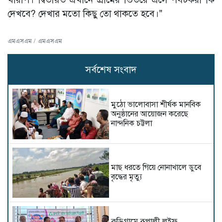
দেখবে? দেখার মতো কিছু তো থাকতে হবে।"
এমএসএম / এমএসএম
সর্বশেষ সংবাদ
মুঠো ভালোবাসা শীর্ষক মানবিক
অনুষ্ঠানের আয়োজন করেছে
নান্দনিক চট্টলা
মাছ ধরতে গিয়ে নোনাখালে ডুবে
বৃদ্ধের মৃত্যু
কুড়িগ্রামে রূপালী লইফ