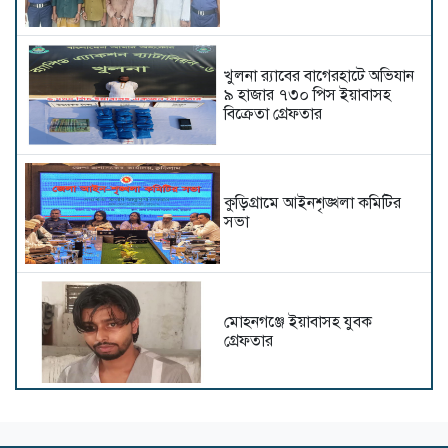
খুলনা র‌্যাবের বাগেরহাটে অভিযান
৯ হাজার ৭৩০ পিস ইয়াবাসহ
বিক্রেতা গ্রেফতার
কুড়িগ্রামে আইনশৃঙ্খলা কমিটির
সভা
মোহনগঞ্জে ইয়াবাসহ যুবক
গ্রেফতার
১৭ কেজি গাঁজাসহ প্রাইভেট কার