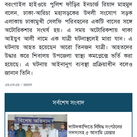
বরংগাইল হাইওয়ে পুলিশ ফাঁড়ির ইনচার্জ রিয়াদ মাহমুদ
বলেন, ঢাকা-আরিচা মহাসড়কের উথলী সংযোগ সড়ক
এলাকায় ঢাকামুখী সেলফি পরিবহনের একটি বাসের সঙ্গে
অটোরিকশার সংঘর্ষ হয়। এ সময় অটোরিকশায় থাকা
আইয়ুব আলী নামে এক যাত্রী ঘটনাস্থলেই মারা যান। এ
ঘটনায় আহত হয়েছেন আরো তিনজন যাত্রী। আহতদের
উদ্ধার করে শিবালয় উপজেলা স্বাস্থ্য কমপ্লেক্সে ভর্তি করা
হয়েছে। এ ঘটনায় আইনানুগ ব্যবস্থা প্রক্রিয়াধীন বলেও
জানান তিনি।
এমএসএম / জামান
সর্বশেষ সংবাদ
দাউদকান্দিতে নিষিদ্ধ সংগঠনের
সদস্যসহ ৫ আসামি গ্রেপ্তার