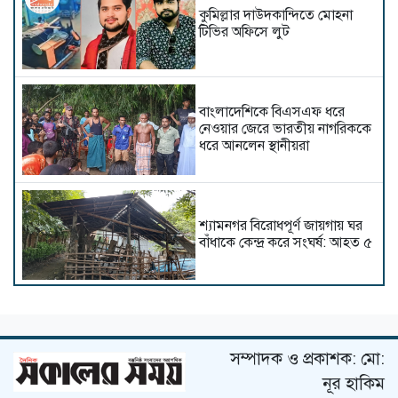
কুমিল্লার দাউদকান্দিতে মোহনা
টিভির অফিসে লুট
বাংলাদেশিকে বিএসএফ ধরে
নেওয়ার জেরে ভারতীয় নাগরিককে
ধরে আনলেন স্থানীয়রা
শ্যামনগর বিরোধপূর্ণ জায়গায় ঘর
বাঁধাকে কেন্দ্র করে সংঘর্ষ: আহত ৫
ঠাকুরগাঁওয়ে সড়ক দুর্ঘটনায়
পথচারীসহ নিহত-২
সম্পাদক ও প্রকাশক: মো:
নূর হাকিম