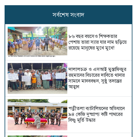
সর্বশেষ সংবাদ
৮৬ বছর বয়সেও শিক্ষকতার
পেশায় তারা স্যার যার নাম ছড়িয়ে
রয়েছে মানুষের মুখে মুখে!
দালালচক্র ও এসআই মুস্তাফিজুর
রহমানের বিচারের দাবিতে থানার
সামনে মানববন্ধন, সুষ্ঠু তদন্তের
আহ্বান
পত্নীতলা ব্যাটালিয়নের অভিযানে
৯৪ কেজি দুষ্প্রাপ্য কষ্টি পাথরের
বিষ্ণু মূর্তি উদ্ধার