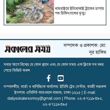
ধামরাইয়ে ইটবোঝাই ট্রাকের চাপায়
পশু চিকিৎসকের মৃত্যু
অতিবৃষ্টিতে বেড়িবাঁধের বালু ঢুকে
বসতঘর ক্ষতিগ্রস্ত, দুর্ভোগে
মনপুরার মানুষ
সম্পাদক ও প্রকাশক: মো:
নূর হাকিম
সবার আগে বিশ্বের যে কোন স্থানে এবং যে কোন সময় এক ক্লিকে সব খবর
শৈলকুপায় অবৈধ স্থাপনায় সড়ক ও
পেতে ভিজিট করুন
জনপথ বিভাগের উচ্ছেদ অভিযান
সম্পাদকীয়, বার্তা ও বাণিজ্যিক কার্যালয়: ইডিবি ট্রেড সেন্টার, কাজী নজরুল
ইসলাম এভিনিউ কারওয়ান বাজার, ঢাকা-১২১৫ | E-mail:
চাঁদপুরে বাড়ির কেয়ারটেকারের
dailysokalersomoy@gmail.com
| Phone:
০২-৪৭১১৯৩৯২
,
বিরুদ্ধে শিশু ধর্ষণের অভিযোগ
০২-৪৭১১৯৩৯৫