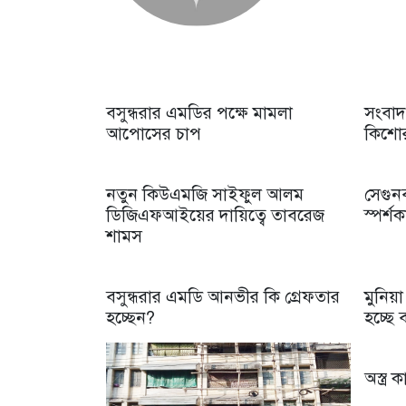
বসুন্ধরার এমডির পক্ষে মামলা
সংবাদ
আপোসের চাপ
কিশোর
নতুন কিউএমজি সাইফুল আলম
সেগুনব
ডিজিএফআইয়ের দায়িত্বে তাবরেজ
স্পর্শ
শামস
বসুন্ধরার এমডি আনভীর কি গ্রেফতার
মুনিয়া
হচ্ছেন?
হচ্ছে 
অস্ত্র