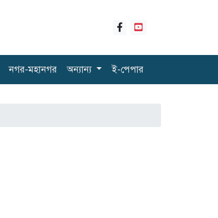
নগর-মহানগর
অন্যান্য
ই-পেপার