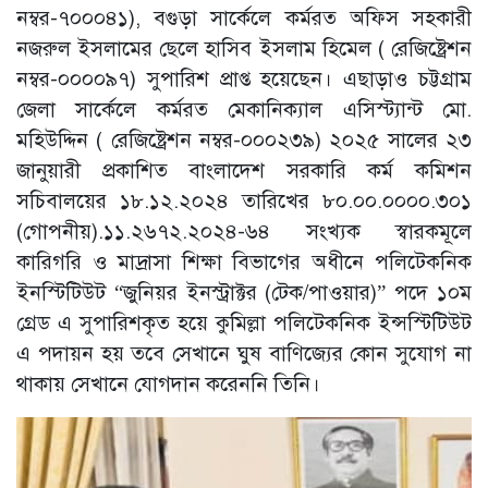
নম্বর-৭০০০৪১), বগুড়া সার্কেলে কর্মরত অফিস সহকারী
নজরুল ইসলামের ছেলে হাসিব ইসলাম হিমেল ( রেজিষ্ট্রেশন
নম্বর-০০০০৯৭) সুপারিশ প্রাপ্ত হয়েছেন। এছাড়াও চট্টগ্রাম
জেলা সার্কেলে কর্মরত মেকানিক্যাল এসিস্ট্যান্ট মো.
মহিউদ্দিন ( রেজিষ্ট্রেশন নম্বর-০০০২৩৯) ২০২৫ সালের ২৩
জানুয়ারী প্রকাশিত বাংলাদেশ সরকারি কর্ম কমিশন
সচিবালয়ের ১৮.১২.২০২৪ তারিখের ৮০.০০.০০০০.৩০১
(গোপনীয়).১১.২৬৭২.২০২৪-৬৪ সংখ্যক স্বারকমূলে
কারিগরি ও মাদ্রাসা শিক্ষা বিভাগের অধীনে পলিটেকনিক
ইনস্টিটিউট “জুনিয়র ইনস্ট্রাক্টর (টেক/পাওয়ার)” পদে ১০ম
গ্রেড এ সুপারিশকৃত হয়ে কুমিল্লা পলিটেকনিক ইন্সস্টিটিউট
এ পদায়ন হয় তবে সেখানে ঘুষ বাণিজ্যের কোন সুযোগ না
থাকায় সেখানে যোগদান করেননি তিনি।