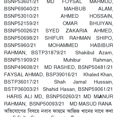
BSNP53601/21 MD FOYSAL MAHMUD,
BSNP69040/21 MAHBUB ALAM,
BSNP53010/21 AHMED HOSSAIN,
BSNP52159/21 OMAR BHUIYAN,
BSNP50026/21 SYED ZAKARIA AHMED,
BSNP50698/21 SHIFUR RAHMAN SHIPO,
BSNP5960/21 MOHAMMED HABIBUR
RAHMAN, BSTP31879/21 Shakibul Azam,
BSNP51909/21 Muhibur Rahman,
BSNP49608/21 MD RASHED, BSNP50481/21
FAYSAL AHMAD, BSP39016/21 Khaled Khan,
BSTP36017/21 Shah Jamal Hussain,
BSTP36003/21 Shahid Hasan, BSNP59061/21
HARIS ALI MD, BSNP50260/21 MD MIJANUR
RAHMAN, BSNP50093/21 MD MASUD RANA
অভিযোগের বিষয়ে নবাব ফাহমে আজিজ খানের সাথে কথা