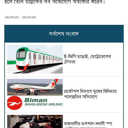
হলে তিনি উল্লেখিত সব অভিযোগ অস্বীকার করেন।
এমএসএম / এমএসএম
সর্বশেষ সংবাদ
ই-জিপি ছাড়াই, মেট্রোরেলের
টেন্ডার
প্রকৌশল বিভাগে ঘুষের বিনিময়ে
পদোন্নতির অভিযোগ
রাজধানীর গুলশান-বনানী স্পা