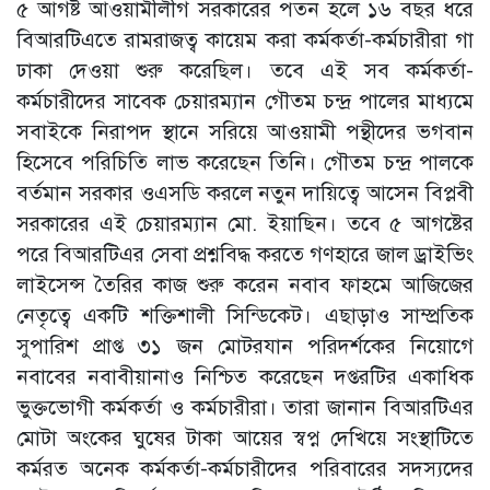
৫ আগষ্ট আওয়ামীলীগ সরকারের পতন হলে ১৬ বছর ধরে
বিআরটিএতে রামরাজত্ব কায়েম করা কর্মকর্তা-কর্মচারীরা গা
ঢাকা দেওয়া শুরু করেছিল। তবে এই সব কর্মকর্তা-
কর্মচারীদের সাবেক চেয়ারম্যান গৌতম চন্দ্র পালের মাধ্যমে
সবাইকে নিরাপদ স্থানে সরিয়ে আওয়ামী পন্থীদের ভগবান
হিসেবে পরিচিতি লাভ করেছেন তিনি। গৌতম চন্দ্র পালকে
বর্তমান সরকার ওএসডি করলে নতুন দায়িত্বে আসেন বিপ্লবী
সরকারের এই চেয়ারম্যান মো. ইয়াছিন। তবে ৫ আগষ্টের
পরে বিআরটিএর সেবা প্রশ্নবিদ্ধ করতে গণহারে জাল ড্রাইভিং
লাইসেন্স তৈরির কাজ শুরু করেন নবাব ফাহমে আজিজের
নেতৃত্বে একটি শক্তিশালী সিন্ডিকেট। এছাড়াও সাম্প্রতিক
সুপারিশ প্রাপ্ত ৩১ জন মোটরযান পরিদর্শকের নিয়োগে
নবাবের নবাবীয়ানাও নিশ্চিত করেছেন দপ্তরটির একাধিক
ভুক্তভোগী কর্মকর্তা ও কর্মচারীরা। তারা জানান বিআরটিএর
মোটা অংকের ঘুষের টাকা আয়ের স্বপ্ন দেখিয়ে সংস্থাটিতে
কর্মরত অনেক কর্মকর্তা-কর্মচারীদের পরিবারের সদস্যদের