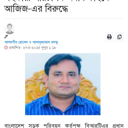
আজিজ-এর বিরুদ্ধে
আলমগীর হোসেন ও আসাদুজ্জামান রনজু
প্রকাশিত: ২৭-৫-২০২৫ দুপুর ১:১৮
বাংলাদেশ সড়ক পরিবহন কর্তৃপক্ষ বিআরটিএর প্রধান