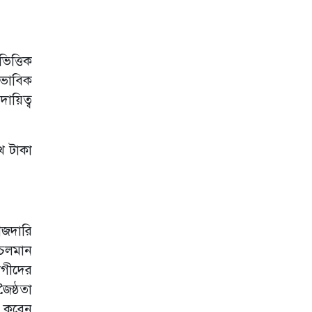
িত্তিক
াভাবিক
দায়িত্ব
াখ টাকা
ৌজদারি
 চলমান
োগীদের
ৈষ্ঠতা
া করেন