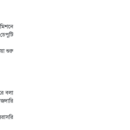
কমিশনে
ডেপুটি
া শুরু
রে বলা
ফৌজদারি
 সরাসরি
।