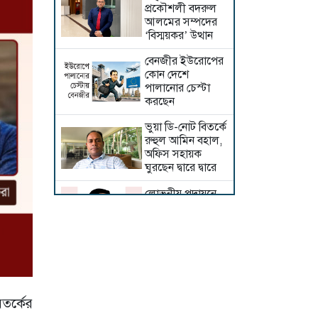
প্রকৌশলী বদরুল
আলমের সম্পদের
‘বিস্ময়কর’ উত্থান
বেনজীর ইউরোপের
কোন দেশে
পালানোর চেস্টা
করছেন
ভুয়া ডি-নোট বিতর্কে
রুহুল আমিন বহাল,
অফিস সহায়ক
ঘুরছেন দ্বারে দ্বারে
লোভনীয় পদায়নে
বারবার আলোচনায়
নাজমুল হাসান
জাতীয় গৃহায়ণে
জালজালিয়াতি ও
দুর্নীতি করে
প্রাইজপোস্টিংয়ের
অভিযোগ
তর্কের