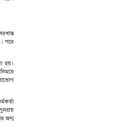
রখাস্ত
য়। পরে
য়া হয়।
িনিময়ে
ারাভোগ
মকর্তা
পুনরায়
ের জন্ম