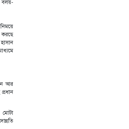
র বলয়-
দরকষাকষি করে ঘুষ
নেন স্টেশন কর্মকর্তা
নাজমুল
িনিময়ে
বন মামলার নথি
বদল
 করছে
 হাসান
াধ্যমে
ত্রাণের টিন সরবরাহে
অনিয়ম!
বদলির ফাঁদে
পার্বত্যের প্রাথমিক
শিক্ষকরা
এখন আর
প্রধান
নতুন সম্ভাবনার নাম
মাশরুম
ি মোটা
বন কেটে বাউন্ডারি
োন্নতি
শহীদের সাম্রাজ্য