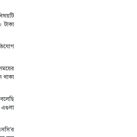
বিষয়টি
। টাকা
অভিযোগ
 সময়ের
ন থাকা
বলেছি
 এগুলা
এসসি'র