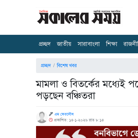
(current)
প্রচ্ছদ
জাতীয়
সারাবাংলা
শিক্ষা
রাজনী
প্রচ্ছদ
বিশেষ খবর
মামলা ও বিতর্কের মধ্যেই 
পড়ছেন বঞ্চিতরা
এম ফেরদৌস
প্রকাশিত: ১৪-১-২০২৬ রাত ৮:১৪