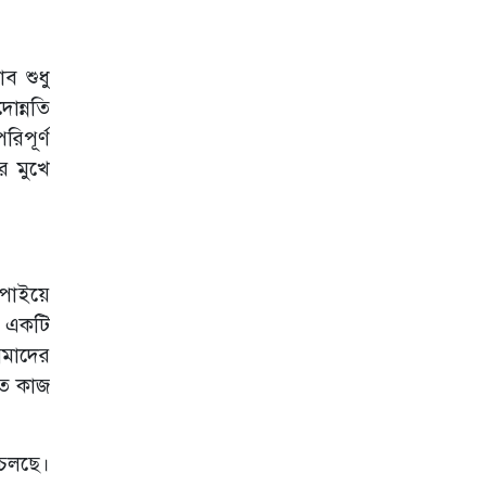
াব শুধু
োন্নতি
িপূর্ণ
ের মুখে
 পাইয়ে
ে একটি
আমাদের
তে কাজ
 চলছে।