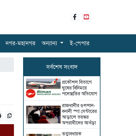
নগর-মহানগর
অন্যান্য
ই-পেপার
সর্বশেষ সংবাদ
প্রকৌশল বিভাগে
ঘুষের বিনিময়ে
পদোন্নতির অভিযোগ
রাজধানীর গুলশান-
বনানী স্পা সেন্টারের
আড়ালে ভয়ঙ্কর
অপরাধীদের আখঁড়া
তত্ত্বাবধায়ক