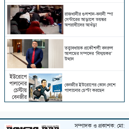
রাজধানীর গুলশান-বনানী স্পা
সেন্টারের আড়ালে ভয়ঙ্কর
অপরাধীদের আখঁড়া
তত্ত্বাবধায়ক প্রকৌশলী বদরুল
আলমের সম্পদের ‘বিস্ময়কর’
উত্থান
বেনজীর ইউরোপের কোন দেশে
পালানোর চেস্টা করছেন
ভুয়া ডি-নোট বিতর্কে রুহুল আমিন
বহাল, অফিস সহায়ক ঘুরছেন দ্বারে
সম্পাদক ও প্রকাশক: মো:
দ্বারে