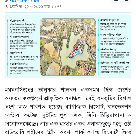
শাহেদ ফেরদৌস হিরু
প্রকাশিত: ২২-৬-২০২৬ রাত ১০:৩৭
ময়মনসিংহের ভালুকার শালবন একসময় ছিল দেশের
অন্যতম গুরুত্বপূর্ণ প্রাকৃতিক বনাঞ্চল। সেই বনভূমির বিশাল
অংশ আজ পরিণত হয়েছে বাণিজ্যিক রিসোর্ট, কনভেনশন
সেন্টার, কটেজ, সুইমিং পুল, লেক, মিনি চিড়িয়াখানা ও
বিনোদনকেন্দ্রে। প্রায় এক হাজার একর এলাকাজুড়ে গড়ে ওঠা
বাউন্ডারি শহীদের ‘গ্রীণ অরণ্য পার্ক অ্যান্ড রিসোর্ট’ ঘিরে