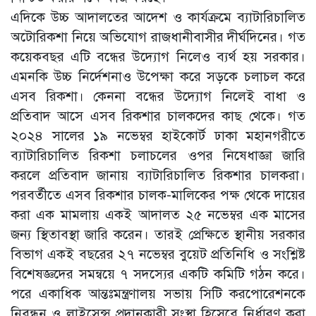
এদিকে উচ্চ আদালতের আদেশ ও কার্যক্রমে ব্যাটারিচালিত
অটোরিকশা নিয়ে অভিযোগ রাজধানীবাসীর দীর্ঘদিনের। গত
কয়েকবছর এটি বন্ধের উদ্যোগ নিলেও ব্যর্থ হয় সরকার।
এমনকি উচ্চ নির্দেশনাও উপেক্ষা করে সড়কে চলাচল করে
এসব রিকশা। কেননা বন্ধের উদ্যোগ নিলেই বাধা ও
প্রতিবাদ আসে এসব রিকশার চালকদের কাছ থেকে। গত
২০২৪ সালের ১৯ নভেম্বর হাইকোর্ট ঢাকা মহানগরীতে
ব্যাটারিচালিত রিকশা চলাচলের ওপর নিষেধাজ্ঞা জারি
করলে প্রতিবাদ জানায় ব্যাটারিচালিত রিকশার চালকরা।
পরবর্তীতে এসব রিকশার চালক-মালিকের পক্ষ থেকে দায়ের
করা এক মামলায় একই আদালত ২৫ নভেম্বর এক মাসের
জন্য স্থিতাবস্থা জারি করেন। তারই প্রেক্ষিতে স্থানীয় সরকার
বিভাগ একই বছরের ২৭ নভেম্বর বুয়েট প্রতিনিধি ও সংশ্লিষ্ট
বিশেষজ্ঞদের সমন্বয়ে ৭ সদস্যের একটি কমিটি গঠন করে।
পরে একাধিক আন্তঃমন্ত্রণালয় সভায় সিটি করপোরেশনকে
নিবন্ধন ও লাইসেন্স প্রদানকারী সংস্থা হিসেবে নির্ধারণ করা