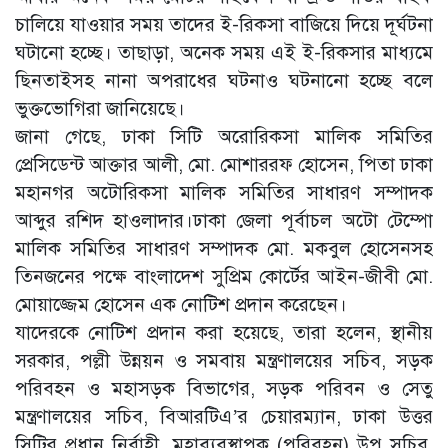
চালিয়ে যাওয়ার সময় তাদের ই-রিকসা বাজিয়ে দিয়ে দূর্ঘটনা
ঘটানো হচ্ছে। তাছাড়া, অনেক সময় এই ই-রিকসার মাধ্যমে
ছিনতাইসহ নানা অপরাধের ঘটনাও ঘটনানো হচ্ছে বলে
ভুক্তভোগিরা জানিয়েছে।
জানা গেছে, ঢাকা সিটি অরোরিকসা মালিক সমিতির
প্রেসিডেন্ট আক্তার আলী, মো. মোশাররফ হোসেন, পিতা ঢাকা
মহানগর অটোরিকসা মালিক সমিতির সাধারণ সম্পাদক
আব্দুর রশিদ হাওলাদার।ঢাকা জেলা পূর্বাচল অটো টেম্পো
মালিক সমিতির সাধারণ সম্পাদক মো. মকবুল হোসেনসহ
তিনজনের পক্ষে বাংলাদেশ সুপ্রিম কোর্টের আইন-জীবী মো.
মোয়াজ্জেম হোসেন এক নোটিশ প্রদান করেছেন।
যাদেরকে নোটিশ প্রদান করা হয়েছে, তারা হলেন, স্থানীয়
সরকার, পল্লী উন্নয়ন ও সমবায় মন্ত্রণালয়ের সচিব, সড়ক
পরিবহন ও মহাসড়ক বিভাগের, সড়ক পরিবন ও সেতু
মন্ত্রণালয়ের সচিব, বিআরটিএ’র চেয়ারম্যান, ঢাকা উত্তর
সিটির প্রধান নির্বাহী, মহাব্যবস্থাপক (পরিবহন) উপ সচিব,