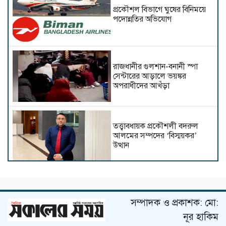
প্রকৌশল বিভাগে ঘুষের বিনিময়ে
পদোন্নতির অভিযোগ
রাজধানীর গুলশান-বনানী স্পা
সেন্টারের আড়ালে ভয়ঙ্কর
অপরাধীদের আখঁড়া
তত্ত্বাবধায়ক প্রকৌশলী বদরুল
আলমের সম্পদের ‘বিস্ময়কর’
উত্থান
বেনজীর ইউরোপের কোন দেশে
পালানোর চেস্টা করছেন
সম্পাদক ও প্রকাশক: মো:
নূর হাকিম