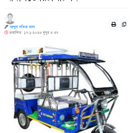
আব্দুল লতিফ রানা
প্রকাশিত: ১৭-১-২০২৬ দুপুর ৪:৩৭