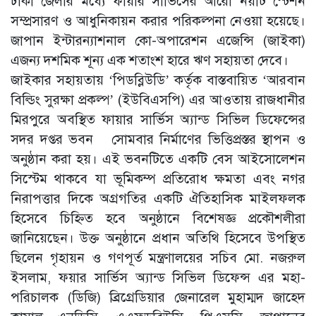
ঢাকা জেলার মধ্যে ফায়ার সার্ভিসের আরো নয়টি স্টেশন
সম্প্রসারণ ও আধুনিকায়ন করার পরিকল্পনা নেওয়া হয়েছে।
জাপান ইন্টারন্যাশনাল কো-অপারেশন এজেন্সি (জাইকা)
এজন্য দশমিক শূন্য এক শতাংশ হারে ঋণ সহায়তা দেবে।
জাইকার সহায়তায় ‘পিডব্লিউডি’ কর্তৃক বাস্তবায়িত ‘আরবান
বিল্ডিং সুরক্ষা প্রকল্প’ (ইউবিএসপি) এর আওতায় রাজধানীর
মিরপুরে অবস্থিত ফায়ার সার্ভিস অ্যান্ড সিভিল ডিফেন্সের
সদর দপ্তর ভবন সোমবার নির্মাণের ভিত্তিপ্রস্তর স্থাপন ও
অনুষ্ঠান করা হয়। এই ভবনটিতে একটি বেস আইসোলেশন
সিস্টেম থাকবে যা ভূমিকম্প প্রতিরোধ ক্ষমতা এবং নগর
নিরাপত্তার দিকে অগ্রগতির একটি ঐতিহাসিক মাইলফলক
হিসেবে চিহ্নিত হবে অনুষ্ঠানে বিশেষজ্ঞ প্রকৌশলীরা
জানিয়েছেন। উক্ত অনুষ্ঠানে প্রধান অতিথি হিসেবে উপস্থিত
ছিলেন গৃহায়ন ও গণপূর্ত মন্ত্রণালয়ের সচিব মো. নজরুল
ইসলাম, ফয়ার সার্ভিস অ্যান্ড সিভিল ডিফেন্স এর মহা-
পরিচালক (ডিজি) ব্রিগ্রেডিয়ার জেনারেল মুহাম্মদ জাহেদ