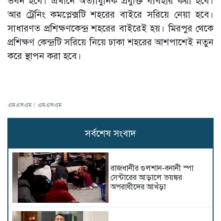
ভবন হবে। এখানে অত্যাধুনিক প্রযুক্তি ব্যবহার করা হবে।
আর ট্রেনিং কমপ্লেক্সটি শহরের বাইরে সরিয়ে নেয়া হবে।
সাধারণত প্রশিক্ষণকেন্দ্র শহরের বাইরেই হয়। মিরপুর থেকে
প্রশিক্ষণ কেন্দ্রটি সরিয়ে নিয়ে ঢাকা শহরের আশপাশেই নতুন
করে স্থাপন করা হবে।
এমএসএম / এমএসএম
সর্বশেষ সংবাদ
রাজধানীর গুলশান-বনানী স্পা
সেন্টারের আড়ালে ভয়ঙ্কর
অপরাধীদের আখঁড়া