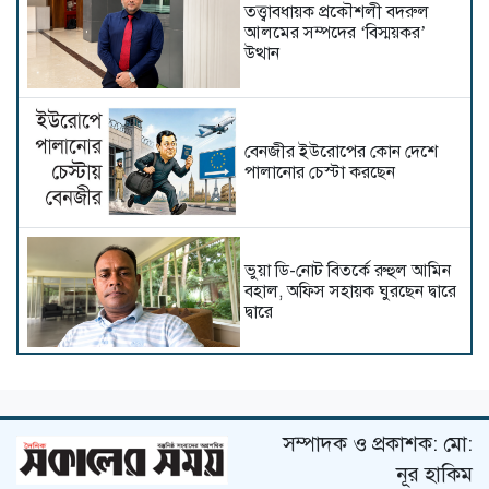
তত্ত্বাবধায়ক প্রকৌশলী বদরুল
আলমের সম্পদের ‘বিস্ময়কর’
উত্থান
বেনজীর ইউরোপের কোন দেশে
পালানোর চেস্টা করছেন
ভুয়া ডি-নোট বিতর্কে রুহুল আমিন
বহাল, অফিস সহায়ক ঘুরছেন দ্বারে
দ্বারে
লোভনীয় পদায়নে বারবার
আলোচনায় নাজমুল হাসান
সম্পাদক ও প্রকাশক: মো:
নূর হাকিম