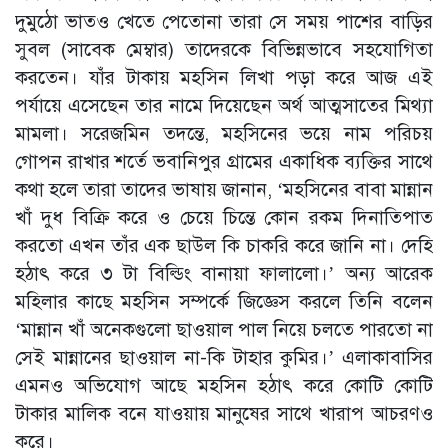
দুমুঠো ভাতও খেতে পেতোনা তারা সে সময় পাশের বাড়ির
সুবল (সাবেক মেম্বার) তাদেরকে বিভিন্নভাবে সহযোগিতা
করতেন। যাঁর টাকায় মহসিন লিখা পড়া করে আজ এই
পর্যায়ে এসেছেন তার নামে দিয়েছেন অর্থ আত্মসাতের মিথ্যা
মামলা। সরেজমিন তদন্তে, মহসিনের ভয়ে নাম পরিচয়
গোপন রাখার শর্তে ভবানিপুর গ্রামের একাধিক ব্যক্তির সাথে
কথা হলে তারা তাদের ভাষায় জানান, ‘মহসিনের বাবা মান্নান
খাঁ দুধ বিক্রি করে ও চেয়ে চিন্তে কোন রকম দিনাতিপাত
করতো এখন তাঁর এক ছাউল কি চাকরি করে জানি না। দেহি
হঠাৎ করে ৩ টা বিল্ডিং বানায়া ফালালো।’ অন্য আরেক
মহিলার কাছে মহসিন সম্পর্কে জিজ্ঞেস করলে তিনি বলেন
‘মান্নান খাঁ অনেকগুলো ছাওয়াল পাল নিয়ে চলতে পারতো না
সেই মান্নানের ছাওয়াল না-কি টাহার কুমির।’ এলাকাবাসির
এমনও অভিযোগ আছে মহসিন হঠাৎ করে কোটি কোটি
টাকার মালিক বনে যাওয়ায় মানুষের সাথে খারাপ আচরণও
করে।