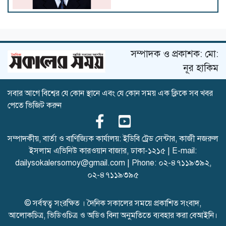
জাতীয় গৃহায়ণে জালজালিয়াতি ও
দুর্নীতি করে প্রাইজপোস্টিংয়ের
অভিযোগ
সম্পাদক ও প্রকাশক: মো:
নূর হাকিম
সবার আগে বিশ্বের যে কোন স্থানে এবং যে কোন সময় এক ক্লিকে সব খবর
দরকষাকষি করে ঘুষ নেন স্টেশন
পেতে ভিজিট করুন
কর্মকর্তা নাজমুল
সম্পাদকীয়, বার্তা ও বাণিজ্যিক কার্যালয়: ইডিবি ট্রেড সেন্টার, কাজী নজরুল
ইসলাম এভিনিউ কারওয়ান বাজার, ঢাকা-১২১৫ | E-mail:
বন মামলার নথি বদল
dailysokalersomoy@gmail.com
| Phone:
০২-৪৭১১৯৩৯২
,
০২-৪৭১১৯৩৯৫
© সর্বস্বত্ব সংরক্ষিত । দৈনিক সকালের সময়ে প্রকাশিত সংবাদ,
আলোকচিত্র, ভিডিওচিত্র ও অডিও বিনা অনুমতিতে ব্যবহার করা বেআইনি।
ত্রাণের টিন সরবরাহে অনিয়ম!