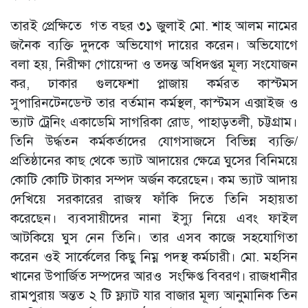
তারই প্রেক্ষিতে গত বছর ৩১ জুলাই মো. শাহ আলম নামের
জনৈক ব্যক্তি দুদকে অভিযোগ দায়ের করেন। অভিযোগে
বলা হয়, নিরীক্ষা গোয়েন্দা ও তদন্ত অধিদপ্তর মূল্য সংযোজন
কর, ঢাকার গুলফেশা প্লাজায় কর্মরত কাস্টমস
সুপারিনটেনডেন্ট তার বর্তমান কর্মস্থল, কাস্টমস এক্সাইজ ও
ভ্যাট ট্রেনিং একাডেমি সাগরিকা রোড, পাহাড়তলী, চট্টগ্রাম।
তিনি উর্দ্ধতন কর্মকর্তাদের যোগসাজসে বিভিন্ন ব্যক্তি/
প্রতিষ্ঠানের কাছ থেকে ভ্যাট আদায়ের ক্ষেত্রে ঘুসের বিনিময়ে
কোটি কোটি টাকার সম্পদ অর্জন করেছেন। কম ভ্যাট আদায়
দেখিয়ে সরকারের রাজস্ব ফাঁকি দিতে তিনি সহায়তা
করেছেন। ব্যবসায়ীদের নানা ইস্যু নিয়ে এবং ফাইল
আটকিয়ে ঘুস নেন তিনি। তার এসব কাজে সহযোগিতা
করেন ওই সার্কেলের কিছু নিম্ন পদস্থ কর্মচারী। মো. মহসিন
খানের উপার্জিত সম্পদের আরও সংক্ষিপ্ত বিবরণ। রাজধানীর
রামপুরায় অন্তত ২ টি ফ্ল্যাট যার বাজার মূল্য আনুমানিক তিন