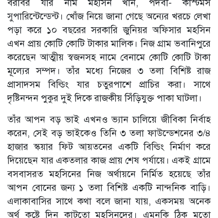
বরাবর যার নাম মহসিন খান, পদবী- কাস্টমস
সুপারিন্টেন্ডেন্ট। খোঁজ নিয়ে জানা গেছে অন্যের খরচে লেখা
পড়া করে ১০ বছরের সরকারি জুনিয়র অফিসার মহসিন
এখন প্রায় কোটি কোটি টাকার মালিক। নিজ গ্রাম ভবানিপুরে
করেছেন আত্মীয় স্বজনসহ নামে বেনামে কোটি কোটি টাকা
মূল্যের সম্পদ। তাঁর মধ্যে নিজের ৩ তলা বিশিষ্ট রাজ
প্রাসাদসম বিল্ডিং যার চতুরপাশে প্রাচির করা। সাথে
দৃষ্টিনন্দন পুকুর দুই দিকে রাজকীয় সিঁড়িযুক্ত পাকা ঘাটলা।
তাঁর আপন বড় ভাই এখনও ভ্যান চালিয়ে জীবিকা নির্বাহ
করেন, সেই বড় ভাইকেও তিনি ৩ তলা ফাউন্ডেশনের ৩/৪
হাজার স্কয়ার ফিট আয়তনের একটি বিল্ডিং নির্মাণ করে
দিয়েছেন যার একতলার কাজ প্রায় শেষ পর্যায়ে। একই গ্রামে
বসবাসরত মহসিনের নিজ অর্থায়নে নির্মিত হয়েছে তাঁর
আপন বোনের জন্য ১ তলা বিশিষ্ট একটি নান্দনিক বাড়ি।
এলাকাবাসির সাথে কথা বলে জানা যায়, একসময় অনেক
অর্থ কষ্টে দিন কাটতো মহসিনদের। এমনকি ঠিক মতো