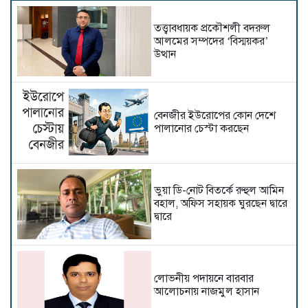
তত্ত্বাবধায়ক প্রকৌশলী বদরুল
আলমের সম্পদের ‘বিস্ময়কর’
উত্থান
বেনজীর ইউরোপের কোন দেশে
পালানোর চেস্টা করছেন
ভুয়া ডি-নোট বিতর্কে রুহুল আমিন
বহাল, অফিস সহায়ক ঘুরছেন দ্বারে
দ্বারে
লোভনীয় পদায়নে বারবার
আলোচনায় নাজমুল হাসান