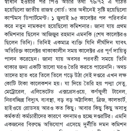
স্বাধীন হওয়ার পর পিও অর্ডার তথা ৭৬/৭২ এ গঠিত
হয়েছিলো জাতীয় রাজস্ব বোর্ড। তার অধীনেই সৃষ্টি হয়েছিলো
কাস্টমস ডিপার্টমেন্ট। ১ জুলাই ৯৫ কালেক্টর পদ পরিবর্তন
করে নতুন নামকরণ হয়েছিলো কমিশনার। জানা যায় প্রথম
কমিশনার ছিলেন আজিজুর রহমান এমনকি (শেষ কালেক্টরও
ছিলেন তিনি)। তিনিই একমাত্র ব্যক্তি যিনি দীর্ঘদিন যাবৎ
অতিরিক্ত কালেক্টর থাকাকালীন সময় কালেক্টর এর পূর্ণ দায়িত্ব
পালন করেছেন। জানা যায় অবসর পরবর্তী সময়ে তিনি
থাকার জন্য একটি ভালো ঘরও তৈরি করতে পারেননি। অথচ
তাদের হাত ধরে তিলে তিলে গড়ে উঠা সেই দপ্তরে এখন লক্ষ
কোটি টাকা কালেকশন হয়। যা দিয়ে তৈরি হয় পদ্মা সেতু,
মেট্রোরেল, এলিভেটেড এক্সপ্রেসওয়ে, কর্ণফুলী টানেল,
নিরবচ্ছিন্ন বিদ্যুৎ ব্যবস্থা, বড় বড় অট্টালিকা, ব্রিজ, কালভার্ট,
হাইওয়ে রোডসহ আরও কত কিছু। আবার কিছু কিছু অসাধু
কর্মকর্তা কর্মচারীদের কারণে বদনামও হচ্ছে দপ্তরটির। এমনি
একজনের বিরুদ্ধে অভিযোগ এসেছে দুর্নীতি দমন কমিশন