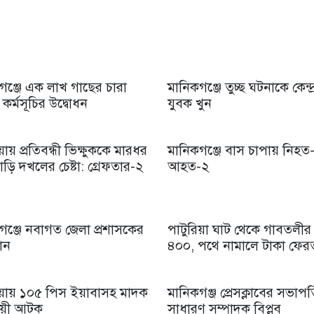
গঞ্জে এক লাখ গাছের চারা
মানিকগঞ্জে তুচ্ছ ঘটনাকে কেন্দ
কর্মসূচির উদ্বোধন
যুবক খুন
য়ায় প্রতিবন্ধী ভিক্ষুককে মারধর
মানিকগঞ্জে বাস চাপায় নিহত-
ড়ি দখলের চেষ্টা: গ্রেফতার-২
আহত-২
গঞ্জে নবাগত জেলা প্রশাসকের
পাটুরিয়া ঘাট থেকে গাবতলীর
ান
৪০০, পথে নামালে টাকা ফের
িয়ায় ১০৫ পিস ইয়াবাসহ মাদক
মানিকগঞ্জ প্রেসক্লাবের সভাপত
ায়ী আটক
সাধারণ সম্পাদক বিপ্লব