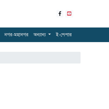
নগর-মহানগর
অন্যান্য
ই-পেপার