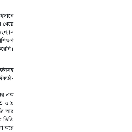
হিসাবে
র খেয়ে
ংখ্যান
শিক্ষণ
করেনি।
র্জনসহ
কর্তা-
নের এক
 ৩ ও ৯
িজি আর
ক ডিজি
 না করে