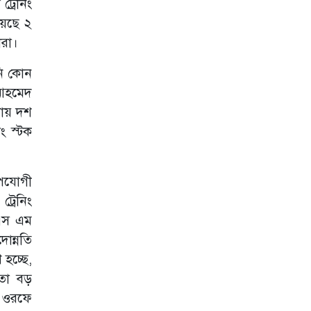
্রেনিং
বাংলাদেশের কৃষি
য়েছে ২
ারা।
নি কোন
 আহমেদ
রায় দশ
ং স্টক
গোপযোগী
্রেনিং
 এস এম
োন্নতি
হচ্ছে,
এতো বড়
াহ ওরফে