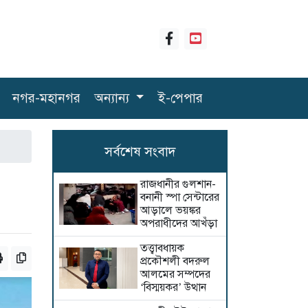
নগর-মহানগর
অন্যান্য
ই-পেপার
সর্বশেষ সংবাদ
রাজধানীর গুলশান-
বনানী স্পা সেন্টারের
আড়ালে ভয়ঙ্কর
অপরাধীদের আখঁড়া
তত্ত্বাবধায়ক
প্রকৌশলী বদরুল
আলমের সম্পদের
‘বিস্ময়কর’ উত্থান