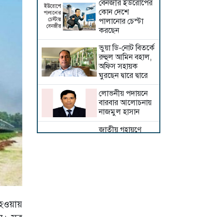
বেনজীর ইউরোপের
কোন দেশে
পালানোর চেস্টা
করছেন
ভুয়া ডি-নোট বিতর্কে
রুহুল আমিন বহাল,
অফিস সহায়ক
ঘুরছেন দ্বারে দ্বারে
লোভনীয় পদায়নে
বারবার আলোচনায়
নাজমুল হাসান
জাতীয় গৃহায়ণে
জালজালিয়াতি ও
দুর্নীতি করে
প্রাইজপোস্টিংয়ের
অভিযোগ
দরকষাকষি করে ঘুষ
নেন স্টেশন কর্মকর্তা
নাজমুল
 হওয়ায়