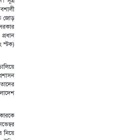
 সূত্র
বন মামলার নথি
াবশালী
বদল
তে জোড়
 সরকার
ত্রাণের টিন সরবরাহে
প্রধান
অনিয়ম!
 স্টক)
বদলির ফাঁদে
পার্বত্যের প্রাথমিক
শিক্ষকরা
চালিয়ে
্রশাসন
নতুন সম্ভাবনার নাম
মাশরুম
 তাদের
ংলাদেশ
বন কেটে বাউন্ডারি
শহীদের সাম্রাজ্য
রকারকে
GAP-এর মাধ্যমে
ভেম্বর
নিরাপদ কৃষি ও
র নিয়ে
রপ্তানির নতুন দিগন্ত:
বদলে যাচ্ছে