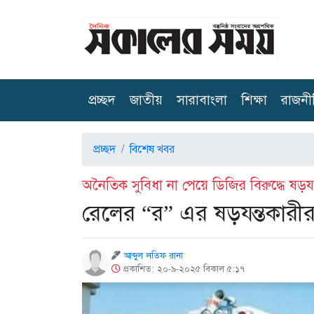
(current)
প্রচ্ছদ
জাতীয়
সারাবাংলা
শিক্ষা
রাজনী
প্রচ্ছদ
বিশেষ খবর
অনৈতিক সুবিধা না পেয়ে ডিজির বিরুদ্ধে ষড়যন্ত
রেলের “র” এর ষড়যন্তকারীর
আব্দুল লতিফ রানা
প্রকাশিত: ২০-৯-২০২৫ বিকাল ৫:১৭