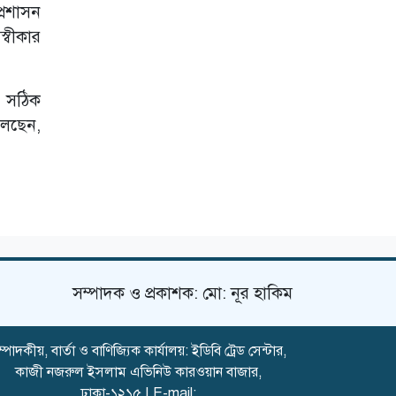
্রশাসন
্বীকার
ে সঠিক
লেছেন,
সম্পাদক ও প্রকাশক: মো: নূর হাকিম
্পাদকীয়, বার্তা ও বাণিজ্যিক কার্যালয়: ইডিবি ট্রেড সেন্টার,
কাজী নজরুল ইসলাম এভিনিউ কারওয়ান বাজার,
ঢাকা-১২১৫ | E-mail: