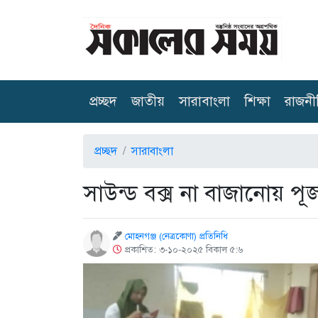
(current)
প্রচ্ছদ
জাতীয়
সারাবাংলা
শিক্ষা
রাজনী
প্রচ্ছদ
সারাবাংলা
সাউন্ড বক্স না বাজানোয় প
মোহনগঞ্জ (নেত্রকোণা) প্রতিনিধি
প্রকাশিত: ৩-১০-২০২৫ বিকাল ৫:৬