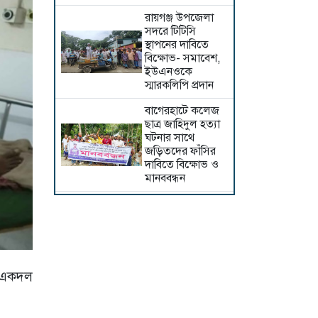
রায়গঞ্জ উপজেলা
সদরে টিটিসি
স্থাপনের দাবিতে
বিক্ষোভ- সমাবেশ,
ইউএনওকে
স্মারকলিপি প্রদান
বাগেরহাটে কলেজ
ছাত্র জাহিদুল হত্যা
ঘটনার সাথে
জড়িতদের ফাঁসির
দাবিতে বিক্ষোভ ও
মানববন্ধন
শেরপুরে বিএনপির
উদ্যোগে জুলাই
গণঅভ্যুত্থান দিবস
উপলক্ষে সমাবেশ ও
সাংস্কৃতিক অনুষ্ঠান
অনুষ্ঠিত
ে একদল
চাঁদপুরে প্রবাসীকে
হত্যার অভিযোগ,