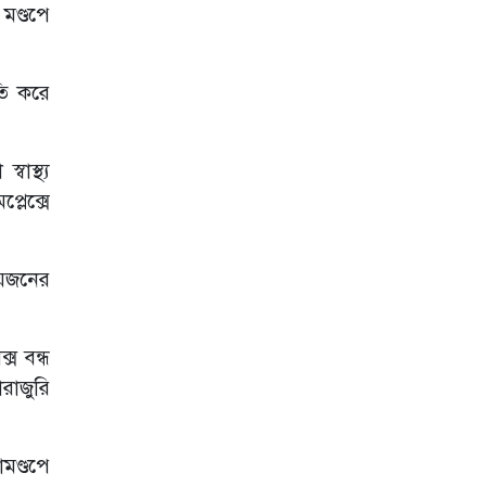
চার যুবকের বিরুদ্ধে
মণ্ডপে
মামলা
কুমিল্লায় সোহান
হত্যা মামলায় বৃদ্ধের
তি করে
যাবজ্জীবন কারাদণ্ড
নেত্রকোণা
াস্থ্য
বিশ্ববিদ্যালয়ে জুলাই
গণ‌অভ্যূ‌ত্থান ২০২৬
্লেক্সে
উপলক্ষে আলোচনা
সভা অনুষ্ঠিত
জুলাই গণহত্যার
নয়জনের
বিচার না হলে
জনগণকে সঙ্গে নিয়ে
মাঠে নামবো -
সাবেক মেয়র সাক্কু
্স বন্ধ
োরাজুরি
গজারিয়ায় ৩৬জুলাই
গণঅভ্যুত্থান দিবস
২০২৬ইং উপলক্ষ্যে
আলোচনা সভা
মণ্ডপে