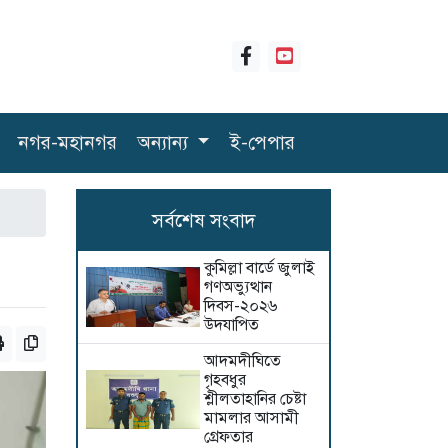
নগর-মহানগর
অন্যান্য
ই-পেপার
সর্বশেষ সংবাদ
কুমিল্লা বার্ডে জুলাই
গণঅভ্যুত্থান
দিবস-২০২৬
উদযাপিত
আদমদীঘিতে
গৃহবধুর
শ্লীলতাহানির চেষ্টা
মামলার আসামী
গ্রেফতার