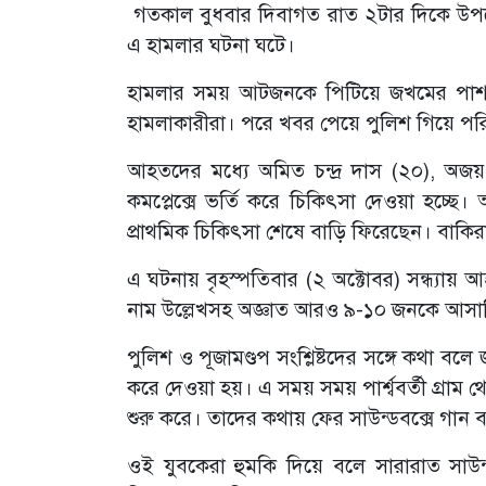
গতকাল বুধবার দিবাগত রাত ২টার দিকে উপজেলা
এ হামলার ঘটনা ঘটে।
হামলার সময় আটজনকে পিটিয়ে জখমের পাশাপা
হামলাকারীরা। পরে খবর পেয়ে পুলিশ গিয়ে পরিস্
আহতদের মধ্যে অমিত চন্দ্র দাস (২০), অজয় চন
কমপ্লেক্সে ভর্তি করে চিকিৎসা দেওয়া হচ্ছে। আর
প্রাথমিক চিকিৎসা শেষে বাড়ি ফিরেছেন। বাকি
এ ঘটনায় বৃহস্পতিবার (২ অক্টোবর) সন্ধ্যা
নাম উল্লেখসহ অজ্ঞাত আরও ৯-১০ জনকে আসা
পুলিশ ও পূজামণ্ডপ সংশ্লিষ্টদের সঙ্গে কথা বলে
করে দেওয়া হয়। এ সময় সময় পার্শ্ববর্তী গ্রাম 
শুরু করে। তাদের কথায় ফের সাউন্ডবক্সে গান বাজ
ওই যুবকেরা হুমকি দিয়ে বলে সারারাত সাউন্ড