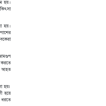
খম হয়।
ঢাকা থেকে অনুসরণ
করে নওগাঁয় স্বর্ণ
চিকিৎসা
ছিনতাই;চক্রের এক
সদস্য গ্রেপ্তার
বড়লেখায়
রা হয়।
গণঅভ্যুত্থান দিবস ও
 পাশের
জুলাই শহীদদের
স্মরণে নিসচা'র
ুবকেরা
মাসব্যাপী বৃক্ষরোপণ
কর্মসূচির উদ্বোধন
তিরমিজি শরিফের
ামণ্ডপ
ব্যাখ্যায় ইতিহাস
র করতে
গড়লেন মাওলানা
আব্দুল মতিন
জন আহত
আনা হয়৷
দী হয়ে
র ধরতে